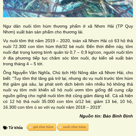
Ngư dân nuôi tôm hùm thương phẩm ở xã Nhơn Hải (TP Quy
Nhơn) xuất bán sản phẩm cho thương lái.
Vụ nuôi tôm thịt năm 2019 – 2020, toàn xã Nhơn Hải có 63 hộ thả
nuôi 72.300 con tôm hùm thịt/32 bè nuôi. Đến thời điểm này, tôm
nuôi đạt trọng lượng bình quân từ 0,7 – 0,9 kg/con, người nuôi tôm
ở địa phương tiếp tục chăm sóc tôm nuôi, dự kiến sẽ xuất bán
trong tháng 4 – 5 tới.
Ông Nguyễn Văn Nghĩa, Chủ tịch Hội Nông dân xã Nhơn Hải, cho
biết: “Tuy tôm thịt tăng giá trở lại, nhưng do vụ nuôi trước tôm hùm
thịt giảm giá sâu, lại phát sinh dịch bệnh nên nhiều hộ không thả
nuôi vụ tôm mới khiến số hộ nuôi ươm tôm giống để cung cấp
nguồn giống cho nghề nuôi tôm thịt cũng giảm đáng kể. Cả xã hiện
có 12 hộ thả nuôi 35.000 con tôm ủ/12 bè; giảm 13 bè, 10 hộ,
16.300 con tôm ủ so với vụ nuôi năm 2018 – 2019”.
Nguồn tin: Báo Bình Định
giá tôm hùm
nuôi tôm hùm
Từ khóa