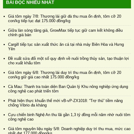
BÀI ĐỌC NHIỀU NHẤT
Giá tôm ngày 7/8: Thương lái giữ đà thu mua ổn định, tôm cỡ 20
con/kg tiếp tục đạt 175.000 đồng/kg
Giữa làn sóng tăng giá, GrowMax tiếp tục giữ cam kết không điều
chỉnh giá bán
Cargill tiếp tục sản xuất thức ăn cá tại nhà máy Biên Hòa và Hưng
Yên
Đề xuất sửa đổi một số quy định về nuôi trồng thủy sản, tạo thuận lợi
cho xuất khẩu tôm
Giá tôm ngày 6/8: Thương lái duy trì thu mua ổn định, tôm cỡ 20
con/kg giữ giá cao nhất 175.000 đồng/kg
Cà Mau: Thanh tra toàn diện Ban Quản lý Khu nông nghiệp ứng dụng
công nghệ cao phát triển tôm
Phát hiện thực khuẩn thể mới vB-vP-ZX1018: “Trợ thủ” tiềm năng
chống Vibrio đa kháng
Cựu chiến binh Nghệ An thu lãi gần 1,3 tỷ đồng mỗi năm nhờ nuôi tôm
công nghệ cao
Giá tôm nguyên liệu ngày 5/8: Doanh nghiệp duy trì thu mua, mức cao
nhất đạt 177.000 đồng/kg