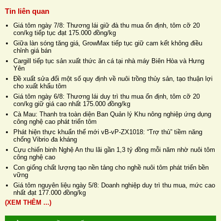
Tin liên quan
Giá tôm ngày 7/8: Thương lái giữ đà thu mua ổn định, tôm cỡ 20
con/kg tiếp tục đạt 175.000 đồng/kg
Giữa làn sóng tăng giá, GrowMax tiếp tục giữ cam kết không điều
chỉnh giá bán
Cargill tiếp tục sản xuất thức ăn cá tại nhà máy Biên Hòa và Hưng
Yên
Đề xuất sửa đổi một số quy định về nuôi trồng thủy sản, tạo thuận lợi
cho xuất khẩu tôm
Giá tôm ngày 6/8: Thương lái duy trì thu mua ổn định, tôm cỡ 20
con/kg giữ giá cao nhất 175.000 đồng/kg
Cà Mau: Thanh tra toàn diện Ban Quản lý Khu nông nghiệp ứng dụng
công nghệ cao phát triển tôm
Phát hiện thực khuẩn thể mới vB-vP-ZX1018: “Trợ thủ” tiềm năng
chống Vibrio đa kháng
Cựu chiến binh Nghệ An thu lãi gần 1,3 tỷ đồng mỗi năm nhờ nuôi tôm
công nghệ cao
Con giống chất lượng tạo nền tảng cho nghề nuôi tôm phát triển bền
vững
Giá tôm nguyên liệu ngày 5/8: Doanh nghiệp duy trì thu mua, mức cao
nhất đạt 177.000 đồng/kg
(XEM THÊM ...)