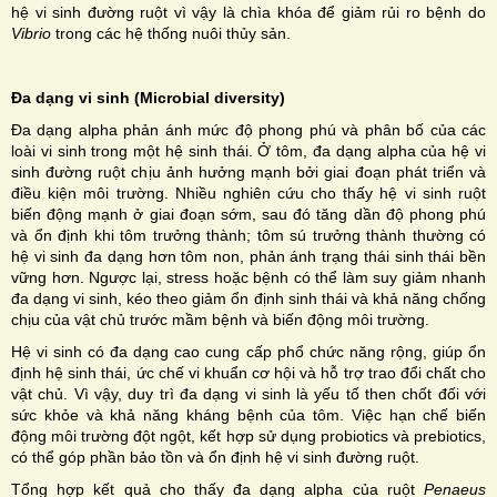
hệ vi sinh đường ruột vì vậy là chìa khóa để giảm rủi ro bệnh do
Vibrio
trong các hệ thống nuôi thủy sản.
Đa dạng vi sinh (Microbial diversity)
Đa dạng alpha phản ánh mức độ phong phú và phân bố của các
loài vi sinh trong một hệ sinh thái. Ở tôm, đa dạng alpha của hệ vi
sinh đường ruột chịu ảnh hưởng mạnh bởi giai đoạn phát triển và
điều kiện môi trường. Nhiều nghiên cứu cho thấy hệ vi sinh ruột
biến động mạnh ở giai đoạn sớm, sau đó tăng dần độ phong phú
và ổn định khi tôm trưởng thành; tôm sú trưởng thành thường có
hệ vi sinh đa dạng hơn tôm non, phản ánh trạng thái sinh thái bền
vững hơn. Ngược lại, stress hoặc bệnh có thể làm suy giảm nhanh
đa dạng vi sinh, kéo theo giảm ổn định sinh thái và khả năng chống
chịu của vật chủ trước mầm bệnh và biến động môi trường.
Hệ vi sinh có đa dạng cao cung cấp phổ chức năng rộng, giúp ổn
định hệ sinh thái, ức chế vi khuẩn cơ hội và hỗ trợ trao đổi chất cho
vật chủ. Vì vậy, duy trì đa dạng vi sinh là yếu tố then chốt đối với
sức khỏe và khả năng kháng bệnh của tôm. Việc hạn chế biến
động môi trường đột ngột, kết hợp sử dụng probiotics và prebiotics,
có thể góp phần bảo tồn và ổn định hệ vi sinh đường ruột.
Tổng hợp kết quả cho thấy đa dạng alpha của ruột
Penaeus