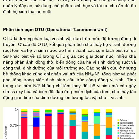
quản lý đáy ao, sử dụng chế phẩm sinh học và tối ưu cho ăn để ổn
định hệ sinh thái ao nuôi.
Phân tích cụm OTU (Operational Taxonomic Unit)
OTU là đơn vị phân loại vi sinh vật dựa trên mức độ tương đồng di
truyền. Ở cấp độ OTU, kết quả phân tích cho thấy hệ vi sinh đường
ruột tôm và hệ vi sinh nước ao hình thành các cụm tách biệt rõ rệt.
Sự khác biệt về số lượng OTU giữa các giai đoạn nuôi nhiều khả
năng phản ánh đồng thời biến động của hệ vi sinh đường ruột và
động thái dinh dưỡng của môi trường ao. Các nghiên cứu ở những
hệ thống khác cũng ghi nhận vai trò của NH₃-N⁺, tổng nitơ và phốt
pho tổng trong việc định hình cấu trúc cộng đồng vi sinh. Tình
trạng dư thừa N/P không chỉ làm thay đổi hệ vi sinh mà còn gây
stress oxy hóa và biến đổi đáp ứng miễn dịch của tôm, cho thấy tác
động gián tiếp của dinh dưỡng lên tương tác vật chủ – vi sinh.