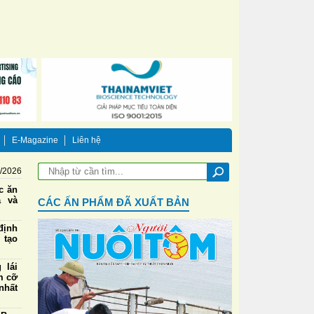
E-Magazine
Liên hệ
8/2026
ức ăn
a và
CÁC ẤN PHẨM ĐÃ XUẤT BẢN
định
 tạo
 lái
m cỡ
nhất