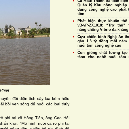
Cà Mau: Thanh tra toàn diện
Quản lý Khu nông nghiệp
dụng công nghệ cao phát t
tôm
Phát hiện thực khuẩn thể
vB-vP-ZX1018: “Trợ thủ” 
năng chống Vibrio đa kháng
Cựu chiến binh Nghệ An thu
gần 1,3 tỷ đồng mỗi năm
nuôi tôm công nghệ cao
Con giống chất lượng tạo
tảng cho nghề nuôi tôm 
triển bền vững
Giá tôm nguyên liệu ngày 
Doanh nghiệp duy trì thu 
mức cao nhất đạt 177.
đồng/kg
Giá tôm thẻ nguyên liệu 
Phiệt
4/8: Thị trường ổn định, tôm
cỡ 20 con/kg tiếp tục giữ 
uyển đổi diện tích cấy lúa kém hiệu
185.000 đồng/kg
ãi bồi ven sông để nuôi các loại thủy
Hệ tiêu hoá và khả năng t
của tôm thẻ chân trắng
ô phi tại xã Hồng Tiến, ông Cao Hải
n khởi: “Mô hình nuôi cá rô phi tại
gười nông dân, nhiều hộ gia đình đã