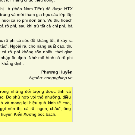
út túi” hàng chục triệu đồng.
hị Là (thôn Nam Tiến) đã được HTX
 trùng và mời tham gia học các lớp tập
 nuôi cá rô phi đơn tính. Vụ thu hoạch
rô phi, sau khi trừ tất cả chi phí, bà
c rô phi có sức đề kháng tốt, ít xảy ra
tắc”. Ngoài ra, cho năng suất cao, thu
 cá rô phi không tốn nhiều thời gian
u nhập ổn định. Nhờ mô hình cá rô phi
à khẳng định.
Phương Huyền
Nguồn: nongnghiep.vn
trong những đối tượng được tỉnh và
c. Do phù hợp với thổ nhưỡng, điều
nh và mang lại hiệu quả kinh tế cao,
ọt nên thịt cá rất ngon, chắc”, ông
huyện Kiến Xương bộc bạch.