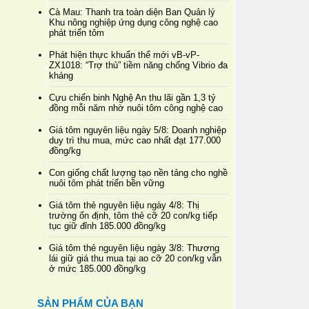
Cà Mau: Thanh tra toàn diện Ban Quản lý
Khu nông nghiệp ứng dụng công nghệ cao
phát triển tôm
Phát hiện thực khuẩn thể mới vB-vP-
ZX1018: “Trợ thủ” tiềm năng chống Vibrio đa
kháng
Cựu chiến binh Nghệ An thu lãi gần 1,3 tỷ
đồng mỗi năm nhờ nuôi tôm công nghệ cao
Giá tôm nguyên liệu ngày 5/8: Doanh nghiệp
duy trì thu mua, mức cao nhất đạt 177.000
đồng/kg
Con giống chất lượng tạo nền tảng cho nghề
nuôi tôm phát triển bền vững
Giá tôm thẻ nguyên liệu ngày 4/8: Thị
trường ổn định, tôm thẻ cỡ 20 con/kg tiếp
tục giữ đỉnh 185.000 đồng/kg
Giá tôm thẻ nguyên liệu ngày 3/8: Thương
lái giữ giá thu mua tại ao cỡ 20 con/kg vẫn
ở mức 185.000 đồng/kg
SẢN PHẨM CỦA BẠN