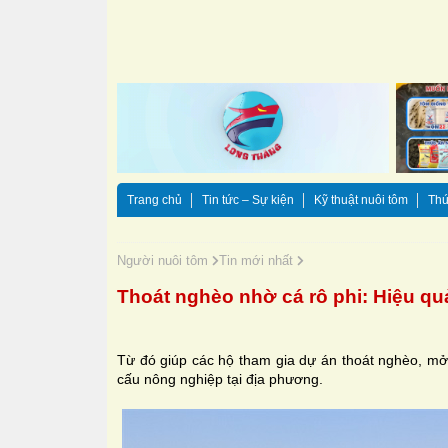
Trang chủ
Tin tức – Sự kiện
Kỹ thuật nuôi tôm
Thứ
Người nuôi tôm
Tin mới nhất
Thoát nghèo nhờ cá rô phi: Hiệu qu
Từ đó giúp các hộ tham gia dự án thoát nghèo, mở
cấu nông nghiệp tại địa phương.