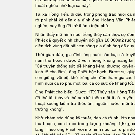
thoát nghèo nhờ loại cá này”.
Tại xã Hồng Tiến, đi đầu trong phong trào nuôi cá 
rô phi phải kể đến gia đình ông Hoàng Văn Phiệ
nghèo, nay ông đã trở thành triệu phú.
Nhận thấy mô hình nuôi trồng thủy sản thực sự đem 
Phiệt đã quyết định chuyển đổi gần 10.000m2 ruộng
diện tích vùng đất bãi ven sông gia đình ông đã quy
Thời gian đầu, gia đình ông nuôi các loại cá truy
năm thu hoạch được 2 vụ, nhưng không mang lại hi
“Cá truyền thống sức đề kháng kém, thường xuyên 
kinh tế cho lắm”, ông Phiệt bộc bạch. Được sự gi
con giống, vôi bột khử trùng cho đến tham gia các
hình nuôi cá rô phi, một loại cá có sức đề kháng tốt,
Ông Phiệt cho biết: “Được HTX Thủy sản Hồng Tiến 
đã thả tất thảy và thả xen kẽ thêm một ít cá truyề
thuật xuống kiểm tra thức ăn, nguồn nước, môi 
trường không”.
Nhờ chăm sóc đúng kỹ thuật, đàn cá rô phi lớn nhan
thu hoạch, con to có trọng lượng khoảng 1,5kg; 
lạng. Theo ông Phiệt, với mô hình nuôi cá rô phi đ