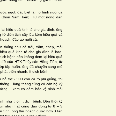
nước ngọt, đặc biệt là mô hình nuôi cá
t (thôn Nam Tiến). Từ một nông dân
lại hiệu quả kinh tế cho gia đình, ông
 từ diện tích cấy lúa kém hiệu quả và
 hoạch, đào ao nuôi cá.
ền thống như cá trôi, trắm, chép, mỗi
ệu quả kinh tế cho gia đình là bao.
dịch bệnh nên không đem lại hiệu quả
úp đỡ của HTX Thủy sản Hồng Tiến, từ
 lớp tập huấn, ông đã chuyển sang mô
 phát triển nhanh, ít dịch bệnh.
hỗ trợ 2.900 con cá rô phi giống, tôi
n thống. Hàng tháng cũng có cán bộ kỹ
trường… xem có đảm bảo vệ sinh môi
h như thổi, ít dịch bệnh. Đến thời kỳ
con nhỏ nhất cũng dao động từ 8 – 9
ơn tính, ông thu hoạch được hơn 3 tấn