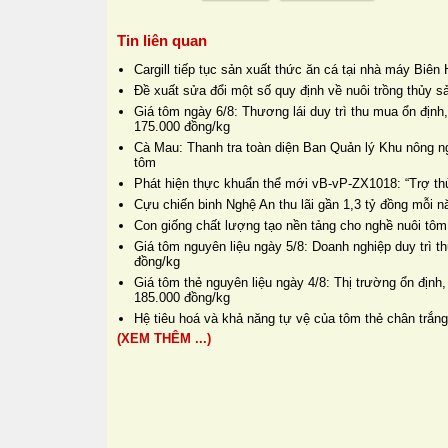
Tin liên quan
Cargill tiếp tục sản xuất thức ăn cá tại nhà máy Biê
Đề xuất sửa đổi một số quy định về nuôi trồng thủy s
Giá tôm ngày 6/8: Thương lái duy trì thu mua ổn định
175.000 đồng/kg
Cà Mau: Thanh tra toàn diện Ban Quản lý Khu nông n
tôm
Phát hiện thực khuẩn thể mới vB-vP-ZX1018: “Trợ thủ
Cựu chiến binh Nghệ An thu lãi gần 1,3 tỷ đồng mỗi 
Con giống chất lượng tạo nền tảng cho nghề nuôi tôm
Giá tôm nguyên liệu ngày 5/8: Doanh nghiệp duy trì 
đồng/kg
Giá tôm thẻ nguyên liệu ngày 4/8: Thị trường ổn định,
185.000 đồng/kg
Hệ tiêu hoá và khả năng tự vệ của tôm thẻ chân trắng
(XEM THÊM ...)