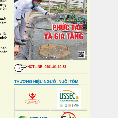
 Ban
 ứng
riển
 mới
tiềm
 lãi
 nhờ
 nền
phát
5/8:
mua,
HOTLINE: 0901.01.10.83
000
ngày
THƯƠNG HIỆU NGƯỜI NUÔI TÔM
 thẻ
đỉnh
ự vệ