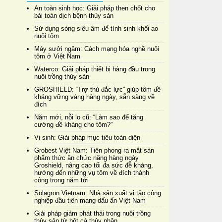
An toàn sinh học: Giải pháp then chốt cho
bài toán dịch bệnh thủy sản
Sử dụng sóng siêu âm để tính sinh khối ao
nuôi tôm
Máy sưởi ngâm: Cách mạng hóa nghề nuôi
tôm ở Việt Nam
Waterco: Giải pháp thiết bị hàng đầu trong
nuôi trồng thủy sản
GROSHIELD: “Trợ thủ đắc lực” giúp tôm đề
kháng vững vàng hàng ngày, sẵn sàng về
đích
Năm mới, nỗi lo cũ: “Làm sao để tăng
cường đề kháng cho tôm?”
Vi sinh: Giải pháp mục tiêu toàn diện
Grobest Việt Nam: Tiên phong ra mắt sản
phẩm thức ăn chức năng hàng ngày
Groshield, nâng cao tối đa sức đề kháng,
hướng đến những vụ tôm về đích thành
công trong năm tới
Solagron Vietnam: Nhà sản xuất vi tảo công
nghiệp đầu tiên mang dấu ấn Việt Nam
Giải pháp giảm phát thải trong nuôi trồng
thủy sản từ bột cá thủy phân