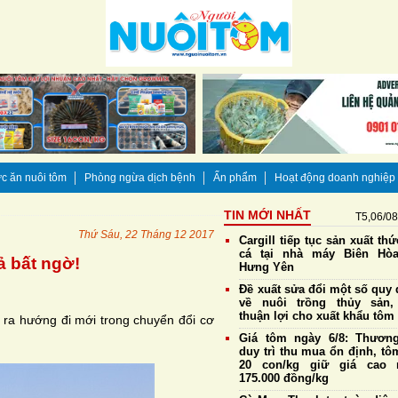
c ăn nuôi tôm
Phòng ngừa dịch bệnh
Ấn phẩm
Hoạt động doanh nghiệp
TIN MỚI NHẤT
T5,06/0
Thứ Sáu, 22 Tháng 12 2017
Cargill tiếp tục sản xuất th
cá tại nhà máy Biên Hò
ả bất ngờ!
Hưng Yên
Đề xuất sửa đổi một số quy 
về nuôi trồng thủy sản,
thuận lợi cho xuất khẩu tôm
 ra hướng đi mới trong chuyển đổi cơ
Giá tôm ngày 6/8: Thương
duy trì thu mua ổn định, tô
20 con/kg giữ giá cao 
175.000 đồng/kg