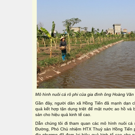
Mô hình nuôi cá rô phi của gia đình ông Hoàng Văn 
Gần đây, người dân xã Hồng Tiến đã mạnh dạn ch
quả kết hợp tận dụng triệt để mặt nước ao hồ và b
sản cho hiệu quả kinh tế cao.
Dẫn chúng tôi đi tham quan các mô hình nuôi cá r
Đường, Phó Chủ nhiệm HTX Thuỷ sản Hồng Tiến phấ
địa phương đã đem lại hiệu quả kinh tế cao cho n