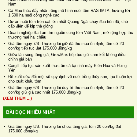
Nam
Cà Mau thúc đẩy nhân rộng mô hình nuôi tôm RAS-IMTA, hướng tới
1.500 ha nuôi công nghệ cao
Dự án nuôi tôm trên cát lớn nhất Quảng Ngãi chạy đua tiến độ, chờ
cấp điện để kịp thả giống
Doanh nghiệp Ba Lan tìm nguồn cung tôm Việt Nam, mở rộng hợp tác
thương mại hai chiều
Giá tôm ngày 7/8: Thương lái giữ đà thu mua ổn định, tôm cỡ 20
con/kg tiếp tục đạt 175.000 đồng/kg
Giữa làn sóng tăng giá, GrowMax tiếp tục giữ cam kết không điều
chỉnh giá bán
Cargill tiếp tục sản xuất thức ăn cá tại nhà máy Biên Hòa và Hưng
Yên
Đề xuất sửa đổi một số quy định về nuôi trồng thủy sản, tạo thuận lợi
cho xuất khẩu tôm
Giá tôm ngày 6/8: Thương lái duy trì thu mua ổn định, tôm cỡ 20
con/kg giữ giá cao nhất 175.000 đồng/kg
(XEM THÊM ...)
BÀI ĐỌC NHIỀU NHẤT
Giá tôm ngày 8/8: Thương lái chưa tăng giá, tôm 20 con/kg đạt
175.000 đồng/kg