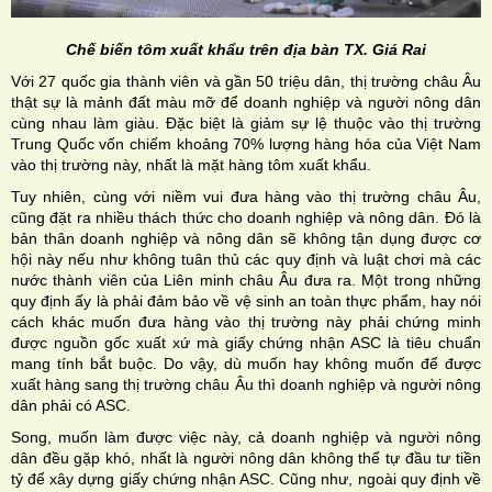
Chế biến tôm xuất khẩu trên địa bàn TX. Giá Rai
Với 27 quốc gia thành viên và gần 50 triệu dân, thị trường châu Âu
thật sự là mảnh đất màu mỡ để doanh nghiệp và người nông dân
cùng nhau làm giàu. Đặc biệt là giảm sự lệ thuộc vào thị trường
Trung Quốc vốn chiếm khoảng 70% lượng hàng hóa của Việt Nam
vào thị trường này, nhất là mặt hàng tôm xuất khẩu.
Tuy nhiên, cùng với niềm vui đưa hàng vào thị trường châu Âu,
cũng đặt ra nhiều thách thức cho doanh nghiệp và nông dân. Đó là
bản thân doanh nghiệp và nông dân sẽ không tận dụng được cơ
hội này nếu như không tuân thủ các quy định và luật chơi mà các
nước thành viên của Liên minh châu Âu đưa ra. Một trong những
quy định ấy là phải đảm bảo về vệ sinh an toàn thực phẩm, hay nói
cách khác muốn đưa hàng vào thị trường này phải chứng minh
được nguồn gốc xuất xứ mà giấy chứng nhận ASC là tiêu chuẩn
mang tính bắt buộc. Do vậy, dù muốn hay không muốn để được
xuất hàng sang thị trường châu Âu thì doanh nghiệp và người nông
dân phải có ASC.
Song, muốn làm được việc này, cả doanh nghiệp và người nông
dân đều gặp khó, nhất là người nông dân không thể tự đầu tư tiền
tỷ để xây dựng giấy chứng nhận ASC. Cũng như, ngoài quy định về