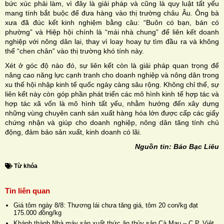
bức xúc phải làm, vì đây là giải pháp và cũng là quy luật tất yếu
mang tính bắt buộc để đưa hàng vào thị trường châu Âu. Ông bà
xưa đã đúc kết kinh nghiệm bằng câu: “Buôn có bạn, bán có
phường” và Hiệp hội chính là “mái nhà chung” để liên kết doanh
nghiệp với nông dân lại, thay vì loay hoay tự tìm đầu ra và không
thể “chen chân” vào thị trường khó tính này.
Xét ở góc độ nào đó, sự liên kết còn là giải pháp quan trọng để
nâng cao năng lực cạnh tranh cho doanh nghiệp và nông dân trong
xu thế hội nhập kinh tế quốc ngày càng sâu rộng. Không chỉ thế, sự
liên kết này còn góp phần phát triển các mô hình kinh tế hợp tác và
hợp tác xã vốn là mô hình tất yếu, nhằm hướng đến xây dựng
những vùng chuyên canh sản xuất hàng hóa lớn được cấp các giấy
chứng nhận và giúp cho doanh nghiệp, nông dân tăng tính chủ
động, đảm bảo sản xuất, kinh doanh có lãi.
Nguồn tin: Báo Bạc Liêu
Từ khóa
Tin liên quan
Giá tôm ngày 8/8: Thương lái chưa tăng giá, tôm 20 con/kg đạt
175.000 đồng/kg
Khánh thành Nhà máy sản xuất thức ăn thủy sản Cà Mau – C.P. Việt