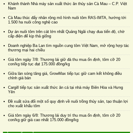
Khánh thành Nhà máy sản xuất thức ăn thủy sản Cà Mau – C.P. Việt
Nam
Cà Mau thúc đẩy nhân rộng mô hình nuôi tôm RAS-IMTA, hướng tới
1.500 ha nuôi công nghệ cao
Dự án nuôi tôm trên cát lớn nhất Quảng Ngãi chạy đua tiến độ, chờ
cấp điện để kịp thả giống
Doanh nghiệp Ba Lan tìm nguồn cung tôm Việt Nam, mở rộng hợp tác
thương mại hai chiều
Giá tôm ngày 7/8: Thương lái giữ đà thu mua ổn định, tôm cỡ 20
con/kg tiếp tục đạt 175.000 đồng/kg
Giữa làn sóng tăng giá, GrowMax tiếp tục giữ cam kết không điều
chỉnh giá bán
Cargill tiếp tục sản xuất thức ăn cá tại nhà máy Biên Hòa và Hưng
Yên
Đề xuất sửa đổi một số quy định về nuôi trồng thủy sản, tạo thuận lợi
cho xuất khẩu tôm
Giá tôm ngày 6/8: Thương lái duy trì thu mua ổn định, tôm cỡ 20
con/kg giữ giá cao nhất 175.000 đồng/kg