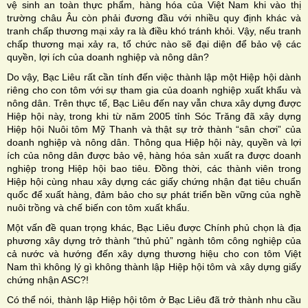
vệ sinh an toàn thực phẩm, hàng hóa của Việt Nam khi vào thị
trường châu Âu còn phải đương đầu với nhiều quy định khác và
tranh chấp thương mại xảy ra là điều khó tránh khỏi. Vậy, nếu tranh
chấp thương mại xảy ra, tổ chức nào sẽ đại diện để bảo vệ các
quyền, lợi ích của doanh nghiệp và nông dân?
Do vậy, Bạc Liêu rất cần tính đến việc thành lập một Hiệp hội dành
riêng cho con tôm với sự tham gia của doanh nghiệp xuất khẩu và
nông dân. Trên thực tế, Bạc Liêu đến nay vẫn chưa xây dựng được
Hiệp hội này, trong khi từ năm 2005 tỉnh Sóc Trăng đã xây dựng
Hiệp hội Nuôi tôm Mỹ Thanh và thật sự trở thành “sân chơi” của
doanh nghiệp và nông dân. Thông qua Hiệp hội này, quyền và lợi
ích của nông dân được bảo vệ, hàng hóa sản xuất ra được doanh
nghiệp trong Hiệp hội bao tiêu. Đồng thời, các thành viên trong
Hiệp hội cùng nhau xây dựng các giấy chứng nhận đạt tiêu chuẩn
quốc để xuất hàng, đảm bảo cho sự phát triển bền vững của nghề
nuôi trồng và chế biến con tôm xuất khẩu.
Một vấn đề quan trọng khác, Bạc Liêu được Chính phủ chọn là địa
phương xây dựng trở thành “thủ phủ” ngành tôm công nghiệp của
cả nước và hướng đến xây dựng thương hiệu cho con tôm Việt
Nam thì không lý gì không thành lập Hiệp hội tôm và xây dựng giấy
chứng nhận ASC?!
Có thể nói, thành lập Hiệp hội tôm ở Bạc Liêu đã trở thành nhu cầu