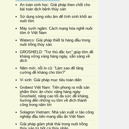
An toàn sinh học: Giải pháp then chốt cho
bài toán dịch bệnh thủy sản
Sử dụng sóng siêu âm để tính sinh khối ao
nuôi tôm
Máy sưởi ngâm: Cách mạng hóa nghề nuôi
tôm ở Việt Nam
Waterco: Giải pháp thiết bị hàng đầu trong
nuôi trồng thủy sản
GROSHIELD: “Trợ thủ đắc lực” giúp tôm đề
kháng vững vàng hàng ngày, sẵn sàng về
đích
Năm mới, nỗi lo cũ: “Làm sao để tăng
cường đề kháng cho tôm?”
Vi sinh: Giải pháp mục tiêu toàn diện
Grobest Việt Nam: Tiên phong ra mắt sản
phẩm thức ăn chức năng hàng ngày
Groshield, nâng cao tối đa sức đề kháng,
hướng đến những vụ tôm về đích thành
công trong năm tới
Solagron Vietnam: Nhà sản xuất vi tảo công
nghiệp đầu tiên mang dấu ấn Việt Nam
Giải pháp giảm phát thải trong nuôi trồng
thủy sản từ bột cá thủy phân