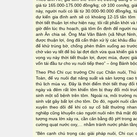
giá từ 165.000-175.000 đồng/kg; cỡ 100 con/kg, gi
này, người nuôi có lãi từ 30.000-90.000 đồng/kg, t
dự kiến gia đình anh sẽ có khoảng 12-15 tấn tôm p
thời tiết thuận lợi như hiện nay, tôi rất phấn khởi v
giờ đến lúc thu hoạch, giá tôm ổn định để người nuô
anh Ân chia sẻ. Ông Mai Văn Bảnh (xã Nhựt Ninh, 
được thuận lợi, ông đã cẩn thận xử lý các khâu đầu v
để khử trùng bờ, chống phèn thấm xuống ao trước 
chờ vào vụ tết để bù lại đợt dịch vừa qua khiến giá
vọng vụ này thời tiết thuận lợi, được mùa, được g
vốn tái đầu tư cho vụ nuôi tiếp theo” – ông Bảnh bộ
Theo Phó Chi cục trưởng Chi cục Chăn nuôi, Thú
Toàn, để vụ nuôi đạt năng suất và sản lượng cao t
thủ lịch mùa vụ. Đây là thời điểm thời tiết thay đổi
ngày và đêm rất lớn khiến tôm bị thay đổi môi tr
sinh một số bệnh trên tôm. Ngoài ra, môi trường nư
sinh vật gây bất lợi cho tôm. Do đó, người nuôi cầ
xuyên theo dõi để khi có sự cố bất thường nhan
nghiệp cũng khuyến cáo người nuôi nên thả mật độ 
tượng mưa lớn xảy ra, cần cân bằng độ pH trong ao
cường quạt nước oxy,… nhằm tránh nước phân tầng 
“Bên cạnh chú trọng các giải pháp nuôi, Chi cục