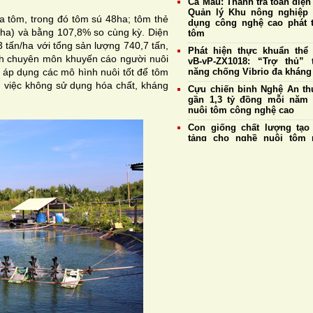
Cà Mau: Thanh tra toàn diện
Quản lý Khu nông nghiệp
a tôm, trong đó tôm sú 48ha; tôm thẻ
dụng công nghệ cao phát t
ha) và bằng 107,8% so cùng kỳ. Diện
tôm
 tấn/ha với tổng sản lượng 740,7 tấn,
Phát hiện thực khuẩn thể
nh chuyên môn khuyến cáo người nuôi
vB-vP-ZX1018: “Trợ thủ” 
, áp dụng các mô hình nuôi tốt để tôm
năng chống Vibrio đa kháng
m việc không sử dụng hóa chất, kháng
Cựu chiến binh Nghệ An thu
gần 1,3 tỷ đồng mỗi năm
nuôi tôm công nghệ cao
Con giống chất lượng tạo
tảng cho nghề nuôi tôm 
triển bền vững
Giá tôm nguyên liệu ngày 
Doanh nghiệp duy trì thu 
mức cao nhất đạt 177.
đồng/kg
Giá tôm thẻ nguyên liệu 
4/8: Thị trường ổn định, tôm
cỡ 20 con/kg tiếp tục giữ 
185.000 đồng/kg
Hệ tiêu hoá và khả năng t
của tôm thẻ chân trắng