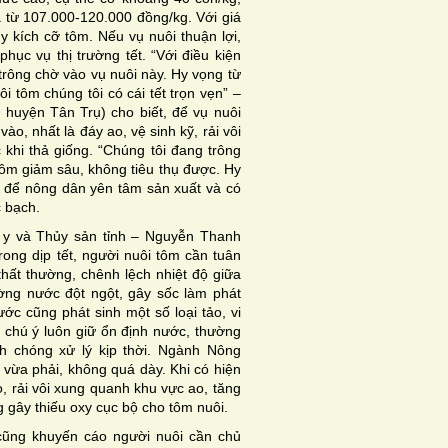
á từ 107.000-120.000 đồng/kg. Với giá
ùy kích cỡ tôm. Nếu vụ nuôi thuận lợi,
hục vụ thị trường tết. “Với điều kiện
à trông chờ vào vụ nuôi này. Hy vọng từ
i tôm chúng tôi có cái tết trọn vẹn” –
huyện Tân Trụ) cho biết, để vụ nuôi
ào, nhất là đáy ao, vệ sinh kỹ, rải vôi
khi thả giống. “Chúng tôi đang trông
 tôm giảm sâu, không tiêu thụ được. Hy
iá để nông dân yên tâm sản xuất và có
c bạch.
 y và Thủy sản tỉnh – Nguyễn Thanh
rong dịp tết, người nuôi tôm cần tuân
 thất thường, chênh lệch nhiệt độ giữa
ường nước đột ngột, gây sốc làm phát
ớc cũng phát sinh một số loại tảo, vi
n chú ý luôn giữ ổn định nước, thường
h chóng xử lý kịp thời. Ngành Nông
vừa phải, không quá dày. Khi có hiện
, rải vôi xung quanh khu vực ao, tăng
gây thiếu oxy cục bộ cho tôm nuôi.
 cũng khuyến cáo người nuôi cần chủ