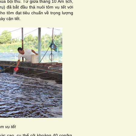
ùa bội thu. Từ giữa tháng 10 Âm lịch,
) đã bắt đầu thả nuôi tôm vụ tết với
cho tôm đạt tiêu chuẩn về trọng lượng
ày cận tết.
m vụ tết
mức cao, cụ thể cỡ khoảng 40 con/kg,