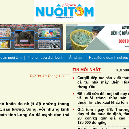
c ăn nuôi tôm
Phòng ngừa dịch bệnh
Ấn phẩm
Hoạt động doanh nghiệp
TIN MỚI NHẤT
T6,07/0
Thứ Ba, 18 Tháng 1 2022
Cargill tiếp tục sản xuất th
cá tại nhà máy Biên Hò
Hưng Yên
Đề xuất sửa đổi một số quy 
về nuôi trồng thủy sản,
thuận lợi cho xuất khẩu tôm
 khó khăn do nhiệt độ những tháng
, sản lượng. Song, với những kinh
Giá tôm ngày 6/8: Thương
duy trì thu mua ổn định, tô
a bàn tỉnh Long An đã mạnh dạn thả
20 con/kg giữ giá cao 
175.000 đồng/kg