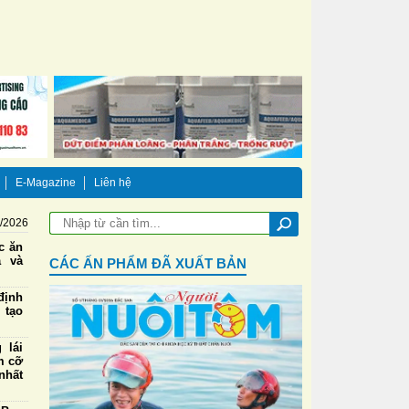
E-Magazine
Liên hệ
8/2026
ức ăn
a và
CÁC ẤN PHẨM ĐÃ XUẤT BẢN
định
 tạo
 lái
m cỡ
nhất