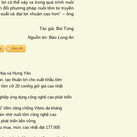
ợi có thể xảy ra trong quá trình nuôi
n đổi phương pháp nuôi tôm từ truyền
uất và đạt lợi nhuận cao hơn” – ông
Tác giả: Bùi Tùng
Nguồn tin: Báo Long An
g
tôm tết
n Hòa và Hưng Yên
ản, tạo thuận lợi cho xuất khẩu tôm
, tôm cỡ 20 con/kg giữ giá cao nhất
ghiệp ứng dụng công nghệ cao phát triển
” tiềm năng chống Vibrio đa kháng
năm nhờ nuôi tôm công nghệ cao
 phát triển bền vững
thu mua, mức cao nhất đạt 177.000