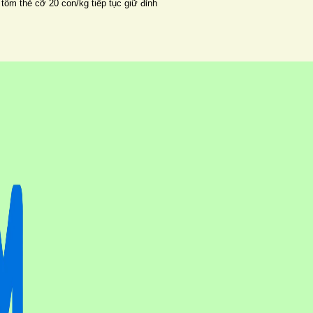
 tôm thẻ cỡ 20 con/kg tiếp tục giữ đỉnh