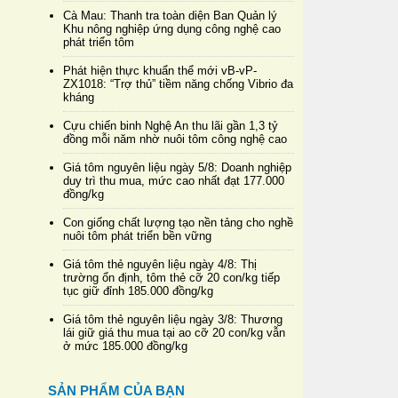
Cà Mau: Thanh tra toàn diện Ban Quản lý
Khu nông nghiệp ứng dụng công nghệ cao
phát triển tôm
Phát hiện thực khuẩn thể mới vB-vP-
ZX1018: “Trợ thủ” tiềm năng chống Vibrio đa
kháng
Cựu chiến binh Nghệ An thu lãi gần 1,3 tỷ
đồng mỗi năm nhờ nuôi tôm công nghệ cao
Giá tôm nguyên liệu ngày 5/8: Doanh nghiệp
duy trì thu mua, mức cao nhất đạt 177.000
đồng/kg
Con giống chất lượng tạo nền tảng cho nghề
nuôi tôm phát triển bền vững
Giá tôm thẻ nguyên liệu ngày 4/8: Thị
trường ổn định, tôm thẻ cỡ 20 con/kg tiếp
tục giữ đỉnh 185.000 đồng/kg
Giá tôm thẻ nguyên liệu ngày 3/8: Thương
lái giữ giá thu mua tại ao cỡ 20 con/kg vẫn
ở mức 185.000 đồng/kg
SẢN PHẨM CỦA BẠN