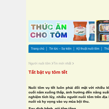
Trang chủ
Tin tức – Sự kiện
Kỹ thuật nuôi tôm
Thứ
Người nuôi tôm
Tin mới nhất
Tất bật vụ tôm tết
Nuôi tôm vụ tết luôn phải đối mặt với nhiều
cuối năm xuống thấp, ảnh hưởng đến năng suất
nghiệm tích lũy, nhiều người nuôi tôm trên đị
nuôi và hy vọng vào vụ mùa bội thu.
Sau dịch bệnh, giá tôm tăng