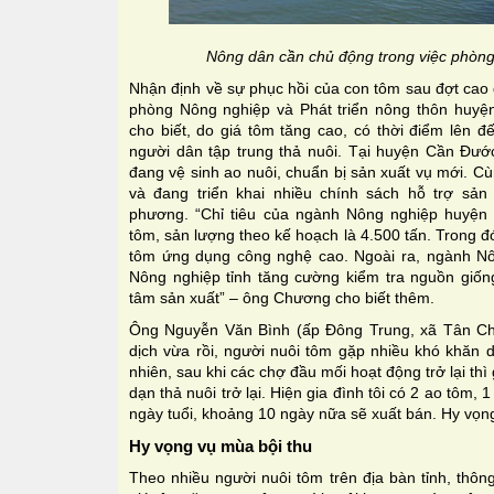
Nông dân cần chủ động trong việc phòng
Nhận định về sự phục hồi của con tôm sau đợt cao
phòng Nông nghiệp và Phát triển nông thôn hu
cho biết, do giá tôm tăng cao, có thời điểm lên đ
người dân tập trung thả nuôi. Tại huyện Cần Đước
đang vệ sinh ao nuôi, chuẩn bị sản xuất vụ mới. C
và đang triển khai nhiều chính sách hỗ trợ sản
phương. “Chỉ tiêu của ngành Nông nghiệp huyện 
tôm, sản lượng theo kế hoạch là 4.500 tấn. Trong đ
tôm ứng dụng công nghệ cao. Ngoài ra, ngành N
Nông nghiệp tỉnh tăng cường kiểm tra nguồn giốn
tâm sản xuất” – ông Chương cho biết thêm.
Ông Nguyễn Văn Bình (ấp Đông Trung, xã Tân Ch
dịch vừa rồi, người nuôi tôm gặp nhiều khó khăn 
nhiên, sau khi các chợ đầu mối hoạt động trở lại th
dạn thả nuôi trở lại. Hiện gia đình tôi có 2 ao tôm,
ngày tuổi, khoảng 10 ngày nữa sẽ xuất bán. Hy vọng
Hy vọng vụ mùa bội thu
Theo nhiều người nuôi tôm trên địa bàn tỉnh, thô