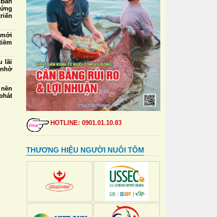
 Ban
 ứng
riển
 mới
tiềm
 lãi
 nhờ
 nền
phát
5/8:
mua,
HOTLINE: 0901.01.10.83
HOTLINE: 0901.01.10.83
000
ngày
THƯƠNG HIỆU NGƯỜI NUÔI TÔM
 thẻ
đỉnh
ự vệ