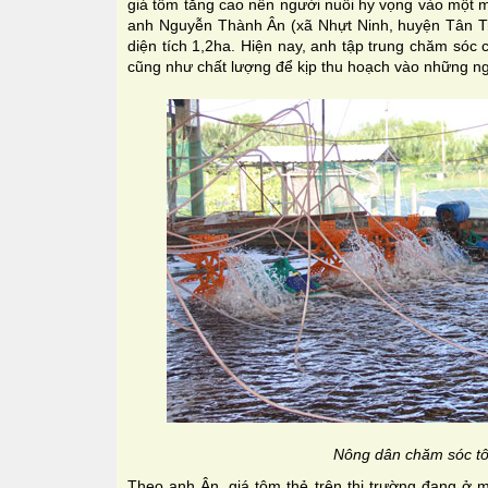
giá tôm tăng cao nên người nuôi hy vọng vào một m
anh Nguyễn Thành Ân (xã Nhựt Ninh, huyện Tân Trụ
diện tích 1,2ha. Hiện nay, anh tập trung chăm sóc 
cũng như chất lượng để kịp thu hoạch vào những ng
Nông dân chăm sóc tô
Theo anh Ân, giá tôm thẻ trên thị trường đang ở 