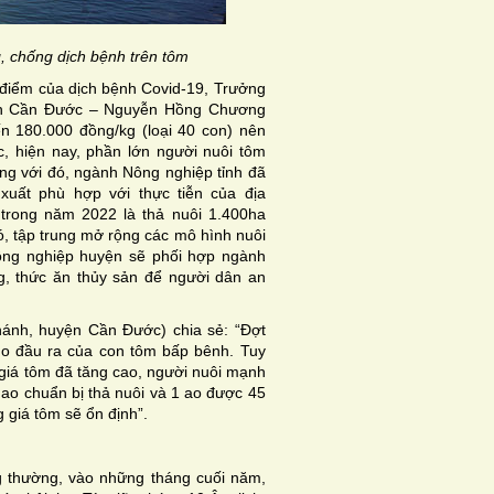
, chống dịch bệnh trên tôm
 điểm của dịch bệnh Covid-19, Trưởng
yện Cần Đước – Nguyễn Hồng Chương
ến 180.000 đồng/kg (loại 40 con) nên
, hiện nay, phần lớn người nuôi tôm
ùng với đó, ngành Nông nghiệp tỉnh đã
 xuất phù hợp với thực tiễn của địa
trong năm 2022 là thả nuôi 1.400ha
ó, tập trung mở rộng các mô hình nuôi
ông nghiệp huyện sẽ phối hợp ngành
g, thức ăn thủy sản để người dân an
ánh, huyện Cần Đước) chia sẻ: “Đợt
do đầu ra của con tôm bấp bênh. Tuy
ì giá tôm đã tăng cao, người nuôi mạnh
 1 ao chuẩn bị thả nuôi và 1 ao được 45
 giá tôm sẽ ổn định”.
ng thường, vào những tháng cuối năm,