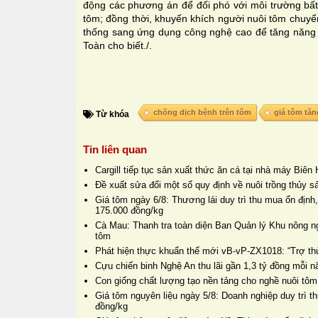
động các phương án để đối phó với môi trường bất l
tôm; đồng thời, khuyến khích người nuôi tôm chuyể
thống sang ứng dụng công nghệ cao để tăng năng s
Toàn cho biết./.
chống dịch bệnh trên tôm
giá tôm tăn
Từ khóa
Tin liên quan
Cargill tiếp tục sản xuất thức ăn cá tại nhà máy Biê
Đề xuất sửa đổi một số quy định về nuôi trồng thủy s
Giá tôm ngày 6/8: Thương lái duy trì thu mua ổn định
175.000 đồng/kg
Cà Mau: Thanh tra toàn diện Ban Quản lý Khu nông n
tôm
Phát hiện thực khuẩn thể mới vB-vP-ZX1018: “Trợ thủ
Cựu chiến binh Nghệ An thu lãi gần 1,3 tỷ đồng mỗi 
Con giống chất lượng tạo nền tảng cho nghề nuôi tôm
Giá tôm nguyên liệu ngày 5/8: Doanh nghiệp duy trì 
đồng/kg