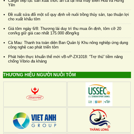
Cargill tiếp tục sản xuất thức ăn cá tại nhà máy Biên Hòa và Hưng
Yên
Đề xuất sửa đổi một số quy định về nuôi trồng thủy sản, tạo thuận lợi
cho xuất khẩu tôm
Giá tôm ngày 6/8: Thương lái duy trì thu mua ổn định, tôm cỡ 20
con/kg giữ giá cao nhất 175.000 đồng/kg
Cà Mau: Thanh tra toàn diện Ban Quản lý Khu nông nghiệp ứng dụng
công nghệ cao phát triển tôm
Phát hiện thực khuẩn thể mới vB-vP-ZX1018: “Trợ thủ” tiềm năng
chống Vibrio đa kháng
THƯƠNG HIỆU NGƯỜI NUÔI TÔM