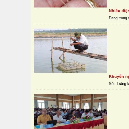
Nhiều diệ
Đang trong 
Khuyến ng
Sóc Trăng l