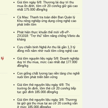
Giá tôm ngày 6/8: Thương lái duy trì thu
mua ổn định, tôm cỡ 20 con/kg giữ giá cao
nhất 175.000 đồng/kg
Cà Mau: Thanh tra toàn diện Ban Quản lý
Khu nông nghiệp ứng dụng công nghệ cao
phát triển tôm
Phát hiện thực khuẩn thể mới vB-vP-
ZX1018: “Trợ thủ” tiềm năng chống Vibrio đa
kháng
Cựu chiến binh Nghệ An thu lãi gần 1,3 tỷ
đồng mỗi năm nhờ nuôi tôm công nghệ cao
 lý
Giá tôm nguyên liệu ngày 5/8: Doanh nghiệp
duy trì thu mua, mức cao nhất đạt 177.000
đồng/kg
Con giống chất lượng tạo nền tảng cho nghề
nuôi tôm phát triển bền vững
Giá tôm thẻ nguyên liệu ngày 4/8: Thị
trường ổn định, tôm thẻ cỡ 20 con/kg tiếp
tục giữ đỉnh 185.000 đồng/kg
Giá tôm thẻ nguyên liệu ngày 3/8: Thương
lái giữ giá thu mua tại ao cỡ 20 con/kg vẫn
ở mức 185.000 đồng/kg