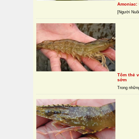
Amoniac: 
[Người Nuôi
Tôm thẻ v
sớm
Trong những