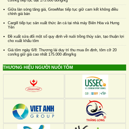
con/kg tiếp tục đạt 175.000 đồng/kg
Giữa làn sóng tăng giá, GrowMax tiếp tục giữ cam kết không điều
chỉnh giá bán
Cargill tiếp tục sản xuất thức ăn cá tại nhà máy Biên Hòa và Hưng
Yên
Đề xuất sửa đổi một số quy định về nuôi trồng thủy sản, tạo thuận lợi
cho xuất khẩu tôm
Giá tôm ngày 6/8: Thương lái duy trì thu mua ổn định, tôm cỡ 20
con/kg giữ giá cao nhất 175.000 đồng/kg
THƯƠNG HIỆU NGƯỜI NUÔI TÔM