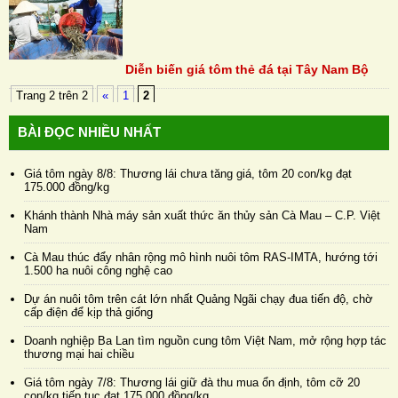
Diễn biến giá tôm thẻ đá tại Tây Nam Bộ
Trang 2 trên 2
«
1
2
BÀI ĐỌC NHIỀU NHẤT
Giá tôm ngày 8/8: Thương lái chưa tăng giá, tôm 20 con/kg đạt
175.000 đồng/kg
Khánh thành Nhà máy sản xuất thức ăn thủy sản Cà Mau – C.P. Việt
Nam
Cà Mau thúc đẩy nhân rộng mô hình nuôi tôm RAS-IMTA, hướng tới
1.500 ha nuôi công nghệ cao
Dự án nuôi tôm trên cát lớn nhất Quảng Ngãi chạy đua tiến độ, chờ
cấp điện để kịp thả giống
Doanh nghiệp Ba Lan tìm nguồn cung tôm Việt Nam, mở rộng hợp tác
thương mại hai chiều
Giá tôm ngày 7/8: Thương lái giữ đà thu mua ổn định, tôm cỡ 20
con/kg tiếp tục đạt 175.000 đồng/kg