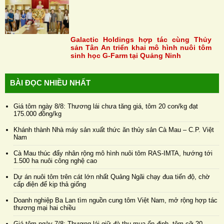
Galactic Holdings hợp tác cùng Thủy
sản Tân An triển khai mô hình nuôi tôm
sinh học G-Farm tại Quảng Ninh
BÀI ĐỌC NHIỀU NHẤT
Giá tôm ngày 8/8: Thương lái chưa tăng giá, tôm 20 con/kg đạt
175.000 đồng/kg
Khánh thành Nhà máy sản xuất thức ăn thủy sản Cà Mau – C.P. Việt
Nam
Cà Mau thúc đẩy nhân rộng mô hình nuôi tôm RAS-IMTA, hướng tới
1.500 ha nuôi công nghệ cao
Dự án nuôi tôm trên cát lớn nhất Quảng Ngãi chạy đua tiến độ, chờ
cấp điện để kịp thả giống
Doanh nghiệp Ba Lan tìm nguồn cung tôm Việt Nam, mở rộng hợp tác
thương mại hai chiều
Giá tôm ngày 7/8: Thương lái giữ đà thu mua ổn định, tôm cỡ 20