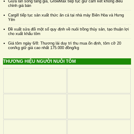
Giữa làn sóng tăng giá, GrowMax tiếp tục giữ cam kết không điều
chỉnh giá bán
Cargill tiếp tục sản xuất thức ăn cá tại nhà máy Biên Hòa và Hưng
Yên
Đề xuất sửa đổi một số quy định về nuôi trồng thủy sản, tạo thuận lợi
cho xuất khẩu tôm
Giá tôm ngày 6/8: Thương lái duy trì thu mua ổn định, tôm cỡ 20
con/kg giữ giá cao nhất 175.000 đồng/kg
THƯƠNG HIỆU NGƯỜI NUÔI TÔM