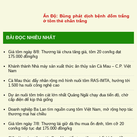
Ấn Độ: Bùng phát dịch bệnh đốm trắng
ở tôm thẻ chân trắng
BÀI ĐỌC NHIỀU NHẤT
Giá tôm ngày 8/8: Thương lái chưa tăng giá, tôm 20 con/kg đạt
175.000 đồng/kg
Khánh thành Nhà máy sản xuất thức ăn thủy sản Cà Mau – C.P. Việt
Nam
Cà Mau thúc đẩy nhân rộng mô hình nuôi tôm RAS-IMTA, hướng tới
1.500 ha nuôi công nghệ cao
Dự án nuôi tôm trên cát lớn nhất Quảng Ngãi chạy đua tiến độ, chờ
cấp điện để kịp thả giống
Doanh nghiệp Ba Lan tìm nguồn cung tôm Việt Nam, mở rộng hợp tác
thương mại hai chiều
Giá tôm ngày 7/8: Thương lái giữ đà thu mua ổn định, tôm cỡ 20
con/kg tiếp tục đạt 175.000 đồng/kg