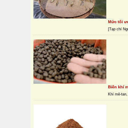
Mức tối ư
[Tạp chí Ng
Biến khí m
Khí mê-tan,