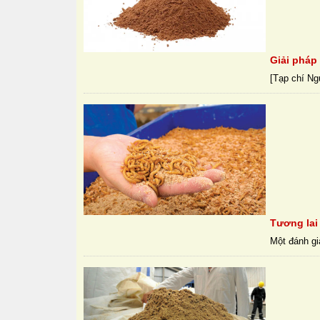
Giải pháp 
[Tạp chí Ngư
Tương lai
Một đánh gi