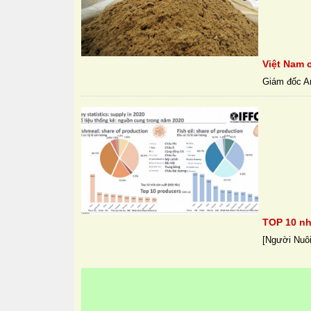
Việt Nam 
Giám đốc Am
TOP 10 nh
[Người Nuôi