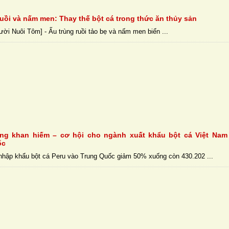
ruồi và nấm men: Thay thế bột cá trong thức ăn thủy sản
ười Nuôi Tôm] - Ấu trùng ruồi tảo bẹ và nấm men biển ...
ng khan hiếm – cơ hội cho ngành xuất khẩu bột cá Việt Nam
ốc
hập khẩu bột cá Peru vào Trung Quốc giảm 50% xuống còn 430.202 ...