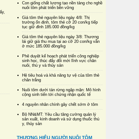
Con giống chất lượng tạo nền tảng cho nghề
nuôi tôm phát triển bền vững
ấy,
Giá tôm thẻ nguyên liệu ngày 4/8: Thị
trường ổn định, tôm thẻ cỡ 20 con/kg tiếp
tục giữ đỉnh 185.000 đồng/kg
Giá tôm thẻ nguyên liệu ngày 3/8: Thương
lái giữ giá thu mua tại ao cỡ 20 con/kg vẫn
ở mức 185.000 đồng/kg
Phê duyệt kế hoạch phát triển công nghiệp
sinh học, thúc đẩy đổi mới lĩnh vực chăn
nuôi, thú y và thủy sản
Hệ tiêu hoá và khả năng tự vệ của tôm thẻ
chân trắng
Nuôi tôm dưới tán rừng ngập mặn: Mô hình
cộng sinh tiến tới chứng nhận quốc tế
4 nguyên nhân chính gây chết sớm ở tôm
Bộ NN&MT: Yêu cầu tăng cường quản lý
sản xuất, kinh doanh và sử dụng thuốc thú
y, thủy sản
THƯƠNG HIỆU NGƯỜI NUÔI TÔM