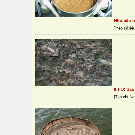
Nhu cầu bộ
Theo số liệu
IFFO: Sản
[Tạp chí Ngư