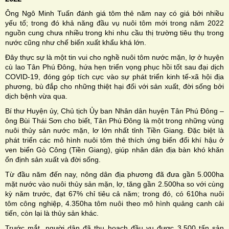
Ông Ngô Minh Tuấn đánh giá tôm thẻ năm nay có giá bởi nhiều
yếu tố; trong đó khả năng đầu vụ nuôi tôm mới trong năm 2022
nguồn cung chưa nhiều trong khi nhu cầu thị trường tiêu thụ trong
nước cũng như chế biến xuất khẩu khá lớn.
Đây thực sự là một tin vui cho nghề nuôi tôm nước mặn, lợ ở huyện
cù lao Tân Phú Đông, hứa hẹn triển vọng phục hồi tốt sau đại dịch
COVID-19, đóng góp tích cực vào sự phát triển kinh tế-xã hội địa
phương, bù đắp cho những thiệt hại đối với sản xuất, đời sống bởi
dịch bệnh vừa qua.
Bí thư Huyện ủy, Chủ tịch Ủy ban Nhân dân huyện Tân Phú Đông –
ông Bùi Thái Sơn cho biết, Tân Phú Đông là một trong những vùng
nuôi thủy sản nước mặn, lơ lớn nhất tỉnh Tiền Giang. Đặc biệt là
phát triển các mô hình nuôi tôm thẻ thích ứng biến đổi khí hậu ở
ven biển Gò Công (Tiền Giang), giúp nhân dân địa bàn khó khăn
ổn định sản xuất và đời sống.
Từ đầu năm đến nay, nông dân địa phương đã đưa gần 5.000ha
mặt nước vào nuôi thủy sản mặn, lợ, tăng gần 2.500ha so với cùng
kỳ năm trước, đạt 67% chỉ tiêu cả năm; trong đó, có 610ha nuôi
tôm công nghiệp, 4.350ha tôm nuôi theo mô hình quảng canh cải
tiến, còn lại là thủy sản khác.
Trước mắt, người dân đã thu hoạch đầu vụ được 3.500 tấn sản