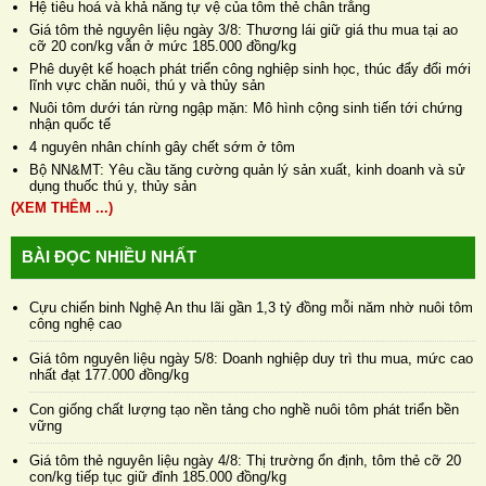
Hệ tiêu hoá và khả năng tự vệ của tôm thẻ chân trắng
Giá tôm thẻ nguyên liệu ngày 3/8: Thương lái giữ giá thu mua tại ao
cỡ 20 con/kg vẫn ở mức 185.000 đồng/kg
Phê duyệt kế hoạch phát triển công nghiệp sinh học, thúc đẩy đổi mới
lĩnh vực chăn nuôi, thú y và thủy sản
Nuôi tôm dưới tán rừng ngập mặn: Mô hình cộng sinh tiến tới chứng
nhận quốc tế
4 nguyên nhân chính gây chết sớm ở tôm
Bộ NN&MT: Yêu cầu tăng cường quản lý sản xuất, kinh doanh và sử
dụng thuốc thú y, thủy sản
(XEM THÊM ...)
BÀI ĐỌC NHIỀU NHẤT
Cựu chiến binh Nghệ An thu lãi gần 1,3 tỷ đồng mỗi năm nhờ nuôi tôm
công nghệ cao
Giá tôm nguyên liệu ngày 5/8: Doanh nghiệp duy trì thu mua, mức cao
nhất đạt 177.000 đồng/kg
Con giống chất lượng tạo nền tảng cho nghề nuôi tôm phát triển bền
vững
Giá tôm thẻ nguyên liệu ngày 4/8: Thị trường ổn định, tôm thẻ cỡ 20
con/kg tiếp tục giữ đỉnh 185.000 đồng/kg