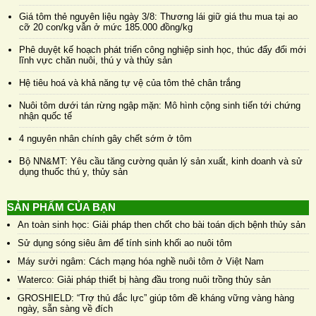
Giá tôm thẻ nguyên liệu ngày 3/8: Thương lái giữ giá thu mua tại ao
cỡ 20 con/kg vẫn ở mức 185.000 đồng/kg
Phê duyệt kế hoạch phát triển công nghiệp sinh học, thúc đẩy đổi mới
lĩnh vực chăn nuôi, thú y và thủy sản
Hệ tiêu hoá và khả năng tự vệ của tôm thẻ chân trắng
Nuôi tôm dưới tán rừng ngập mặn: Mô hình cộng sinh tiến tới chứng
nhận quốc tế
4 nguyên nhân chính gây chết sớm ở tôm
Bộ NN&MT: Yêu cầu tăng cường quản lý sản xuất, kinh doanh và sử
dụng thuốc thú y, thủy sản
SẢN PHẨM CỦA BẠN
An toàn sinh học: Giải pháp then chốt cho bài toán dịch bệnh thủy sản
Sử dụng sóng siêu âm để tính sinh khối ao nuôi tôm
Máy sưởi ngâm: Cách mạng hóa nghề nuôi tôm ở Việt Nam
Waterco: Giải pháp thiết bị hàng đầu trong nuôi trồng thủy sản
GROSHIELD: “Trợ thủ đắc lực” giúp tôm đề kháng vững vàng hàng
ngày, sẵn sàng về đích