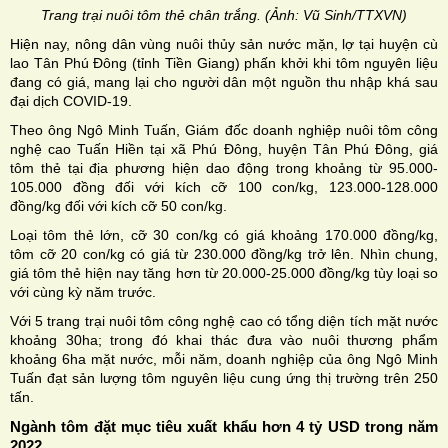
Trang trại nuôi tôm thẻ chân trắng. (Ảnh: Vũ Sinh/TTXVN)
Hiện nay, nông dân vùng nuôi thủy sản nước mặn, lợ tại huyện cù
lao Tân Phú Đông (tỉnh Tiền Giang) phấn khởi khi tôm nguyên liệu
đang có giá, mang lại cho người dân một nguồn thu nhập khá sau
đại dịch COVID-19.
Theo ông Ngô Minh Tuấn, Giám đốc doanh nghiệp nuôi tôm công
nghệ cao Tuấn Hiền tại xã Phú Đông, huyện Tân Phú Đông, giá
tôm thẻ tại địa phương hiện dao động trong khoảng từ 95.000-
105.000 đồng đối với kích cỡ 100 con/kg, 123.000-128.000
đồng/kg đối với kích cỡ 50 con/kg.
Loại tôm thẻ lớn, cỡ 30 con/kg có giá khoảng 170.000 đồng/kg,
tôm cỡ 20 con/kg có giá từ 230.000 đồng/kg trở lên. Nhìn chung,
giá tôm thẻ hiện nay tăng hơn từ 20.000-25.000 đồng/kg tùy loại so
với cùng kỳ năm trước.
Với 5 trang trại nuôi tôm công nghệ cao có tổng diện tích mặt nước
khoảng 30ha; trong đó khai thác đưa vào nuôi thương phẩm
khoảng 6ha mặt nước, mỗi năm, doanh nghiệp của ông Ngô Minh
Tuấn đạt sản lượng tôm nguyên liệu cung ứng thị trường trên 250
tấn.
Ngành tôm đặt mục tiêu xuất khẩu hơn 4 tỷ USD trong năm
2022