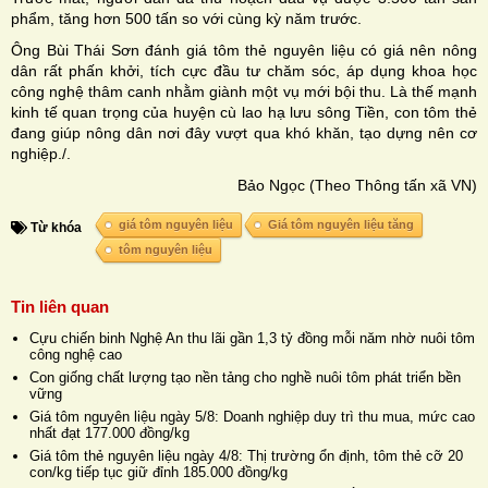
phẩm, tăng hơn 500 tấn so với cùng kỳ năm trước.
Ông Bùi Thái Sơn đánh giá tôm thẻ nguyên liệu có giá nên nông
dân rất phấn khởi, tích cực đầu tư chăm sóc, áp dụng khoa học
công nghệ thâm canh nhằm giành một vụ mới bội thu. Là thế mạnh
kinh tế quan trọng của huyện cù lao hạ lưu sông Tiền, con tôm thẻ
đang giúp nông dân nơi đây vượt qua khó khăn, tạo dựng nên cơ
nghiệp./.
Bảo Ngọc (Theo Thông tấn xã VN)
giá tôm nguyên liệu
Giá tôm nguyên liệu tăng
Từ khóa
tôm nguyên liệu
Tin liên quan
Cựu chiến binh Nghệ An thu lãi gần 1,3 tỷ đồng mỗi năm nhờ nuôi tôm
công nghệ cao
Con giống chất lượng tạo nền tảng cho nghề nuôi tôm phát triển bền
vững
Giá tôm nguyên liệu ngày 5/8: Doanh nghiệp duy trì thu mua, mức cao
nhất đạt 177.000 đồng/kg
Giá tôm thẻ nguyên liệu ngày 4/8: Thị trường ổn định, tôm thẻ cỡ 20
con/kg tiếp tục giữ đỉnh 185.000 đồng/kg