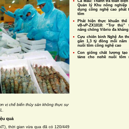
Cà Mau: Thanh tra toàn diện
Quản lý Khu nông nghiệp
dụng công nghệ cao phát t
tôm
Phát hiện thực khuẩn thể
vB-vP-ZX1018: “Trợ thủ” 
năng chống Vibrio đa kháng
Cựu chiến binh Nghệ An thu
gần 1,3 tỷ đồng mỗi năm
nuôi tôm công nghệ cao
Con giống chất lượng tạo
tảng cho nghề nuôi tôm 
triển bền vững
Giá tôm nguyên liệu ngày 
Doanh nghiệp duy trì thu 
mức cao nhất đạt 177.
đồng/kg
Giá tôm thẻ nguyên liệu 
4/8: Thị trường ổn định, tôm
cỡ 20 con/kg tiếp tục giữ 
185.000 đồng/kg
ơn vị chế biến thủy sản không thực sự
Hệ tiêu hoá và khả năng t
TL.
của tôm thẻ chân trắng
iệu quả
T), thời gian vừa qua đã có 120/449