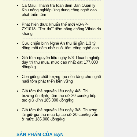
Cà Mau: Thanh tra toàn diện Ban Quản lý
Khu nông nghiệp ứng dụng công nghệ cao
phát triển tôm
Phát hiện thực khuẩn thể mới vB-vP-
ZX1018: “Trợ thủ” tiềm năng chống Vibrio đa
kháng
Cựu chiến binh Nghệ An thu lãi gần 1,3 tỷ
đồng mỗi năm nhờ nuôi tôm công nghệ cao
Giá tôm nguyên liệu ngày 5/8: Doanh nghiệp
duy trì thu mua, mức cao nhất đạt 177.000
đồng/kg
Con giống chất lượng tạo nền tảng cho nghề
nuôi tôm phát triển bền vững
Giá tôm thẻ nguyên liệu ngày 4/8: Thị
trường ổn định, tôm thẻ cỡ 20 con/kg tiếp
tục giữ đỉnh 185.000 đồng/kg
Giá tôm thẻ nguyên liệu ngày 3/8: Thương
lái giữ giá thu mua tại ao cỡ 20 con/kg vẫn
ở mức 185.000 đồng/kg
SẢN PHẨM CỦA BẠN