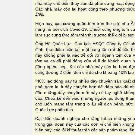
nhà máy chế biến thủy sản đã phải dừng hoạt động
Các nhà máy còn lại hoạt động theo phương thức 3
40%.
Hiện nay, các cường quốc tôm trên thế giới như 
nặng nề bởi dịch Covid-19. Chuỗi cung ứng tôm của
làm sức cung ứng tôm trên thị trường thế giới bị sụt
Ông Hồ Quốc Lực, Chủ tịch HĐQT Công ty Cổ p
định, thời điểm hiện tại, mặt hàng tôm rất dễ tiêu 
này không phải là việc dễ đối với ngành tôm của 
tôm và cá đã phải đóng cửa vì lí do khách quan h
động bị thu hẹp. Khi các nhà máy còn lại hoạt độ
cung đường 2 điểm đến chỉ đủ cho khoảng 40% lao
“40% lao động này từ nhiều dây chuyền sản xuất c
phải gom lại ít dây chuyền hơn để đảm bảo đủ nh
đến những dây chuyền mới này có tay nghề không
cao. Chưa kể đến việc những người lao động tham 
chỗ luôn mang tâm trạng lo âu về dịch bệnh, sức
Quốc Lực phân tích.
Đại diện doanh nghiệp cho rằng tất cả những yếu
trong giai đoạn này của các đơn vị chế biến không
hiện nay, các lỗi kĩ thuật trên các sản phẩm tăng lên