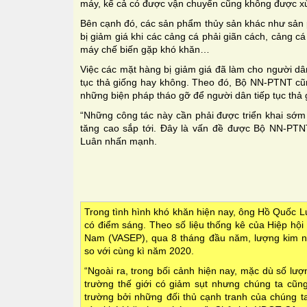
máy, kể cả có được vận chuyển cũng không được xử 
Bên cạnh đó, các sản phẩm thủy sản khác như sản 
bị giảm giá khi các cảng cá phải giãn cách, cảng c
máy chế biến gặp khó khăn…
Việc các mặt hàng bị giảm giá đã làm cho người dâ
tục thả giống hay không. Theo đó, Bộ NN-PTNT c
những biện pháp tháo gỡ để người dân tiếp tục thả 
“Những công tác này cần phải được triển khai sớm 
tăng cao sắp tới. Đây là vấn đề được Bộ NN-PTN
Luân nhấn mạnh.
Trong tình hình khó khăn hiện nay, ông Hồ Quốc 
có điểm sáng. Theo số liệu thống kê của Hiệp hội
Nam (VASEP), qua 8 tháng đầu năm, lượng kim n
so với cùng kì năm 2020.
“Ngoài ra, trong bối cảnh hiện nay, mặc dù số lư
trường thế giới có giảm sụt nhưng chúng ta cũn
trường bởi những đối thủ cạnh tranh của chúng t