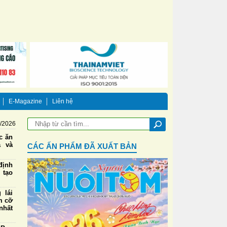
E-Magazine
Liên hệ
8/2026
ức ăn
a và
CÁC ẤN PHẨM ĐÃ XUẤT BẢN
định
 tạo
 lái
m cỡ
nhất