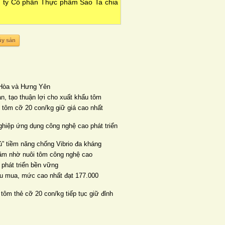
g ty Cổ phần Thực phẩm Sao Ta chia
ủy sản
n Hòa và Hưng Yên
ản, tạo thuận lợi cho xuất khẩu tôm
, tôm cỡ 20 con/kg giữ giá cao nhất
ghiệp ứng dụng công nghệ cao phát triển
” tiềm năng chống Vibrio đa kháng
năm nhờ nuôi tôm công nghệ cao
 phát triển bền vững
thu mua, mức cao nhất đạt 177.000
 tôm thẻ cỡ 20 con/kg tiếp tục giữ đỉnh