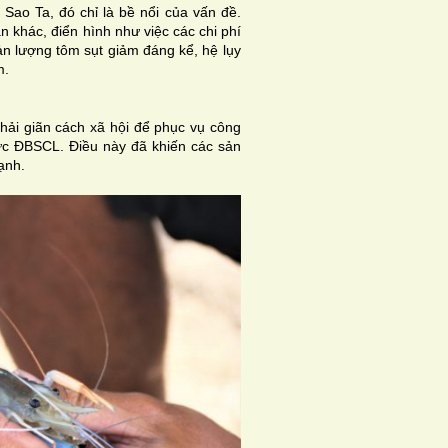
ao Ta, đó chỉ là bề nổi của vấn đề.
 khác, điển hình như việc các chi phí
ản lượng tôm sụt giảm đáng kể, hệ lụy
m.
hải giãn cách xã hội để phục vụ công
ực ĐBSCL. Điều này đã khiến các sản
ạnh.