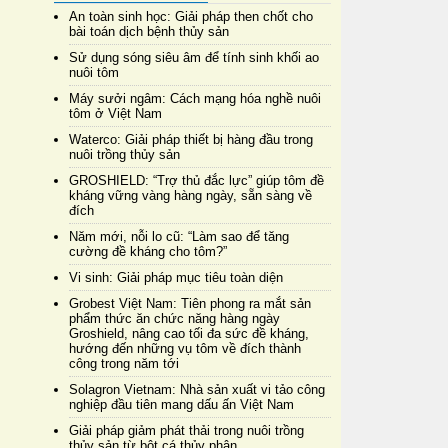
An toàn sinh học: Giải pháp then chốt cho
bài toán dịch bệnh thủy sản
Sử dụng sóng siêu âm để tính sinh khối ao
nuôi tôm
Máy sưởi ngâm: Cách mạng hóa nghề nuôi
tôm ở Việt Nam
Waterco: Giải pháp thiết bị hàng đầu trong
nuôi trồng thủy sản
GROSHIELD: “Trợ thủ đắc lực” giúp tôm đề
kháng vững vàng hàng ngày, sẵn sàng về
đích
Năm mới, nỗi lo cũ: “Làm sao để tăng
cường đề kháng cho tôm?”
Vi sinh: Giải pháp mục tiêu toàn diện
Grobest Việt Nam: Tiên phong ra mắt sản
phẩm thức ăn chức năng hàng ngày
Groshield, nâng cao tối đa sức đề kháng,
hướng đến những vụ tôm về đích thành
công trong năm tới
Solagron Vietnam: Nhà sản xuất vi tảo công
nghiệp đầu tiên mang dấu ấn Việt Nam
Giải pháp giảm phát thải trong nuôi trồng
thủy sản từ bột cá thủy phân