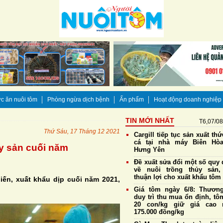
c ăn nuôi tôm
Phòng ngừa dịch bệnh
Ấn phẩm
Hoạt động doanh nghiệp
TIN MỚI NHẤT
T6,07/0
Thứ Sáu, 17 Tháng 12 2021
Cargill tiếp tục sản xuất th
cá tại nhà máy Biên Hò
y sản cuối năm
Hưng Yên
Đề xuất sửa đổi một số quy 
về nuôi trồng thủy sản,
thuận lợi cho xuất khẩu tôm
iến, xuất khẩu dịp cuối năm 2021,
Giá tôm ngày 6/8: Thương
duy trì thu mua ổn định, tô
20 con/kg giữ giá cao 
175.000 đồng/kg