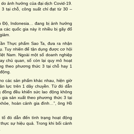
 do ảnh hưởng của đại dịch Covid-19.
 tại chỗ, công suất chỉ đạt từ 30 –
Ấn Độ, Indonesia… đang bị ảnh hưởng
 các quốc gia này ít nhiều bị gãy đổ
 giảm.
hần Thực phẩm Sao Ta, đưa ra nhận
thụ. Tuy nhiên để tận dụng được cơ hội
Việt Nam. Ngoài một số doanh nghiệp
ay chủ quan, số còn lại quy mô hoạt
ng theo phương thức 3 tại chỗ hay 1
 động.
ho các sản phẩm khác nhau, hiện giờ
ân lực trên 1 dây chuyền. Từ đó dẫn
 đồng đều khiến sức lao động không
gia sản xuất theo phương thức 3 tại
 khỏe, hoàn cảnh gia đình…”, ông Hồ
 tố đó dẫn đến tình trạng hoạt động
 thực sự hiệu quả. Trong khi bối cảnh
.