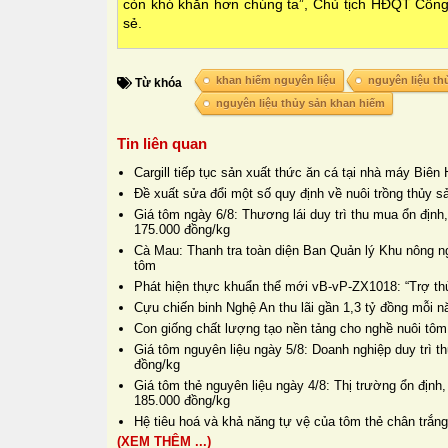
còn khó khăn hơn chúng ta”, Chủ tịch HĐQT Côn
sẻ.
khan hiếm nguyên liệu
nguyên liệu th
Từ khóa
nguyên liệu thủy sản khan hiếm
Tin liên quan
Cargill tiếp tục sản xuất thức ăn cá tại nhà máy Biê
Đề xuất sửa đổi một số quy định về nuôi trồng thủy s
Giá tôm ngày 6/8: Thương lái duy trì thu mua ổn định
175.000 đồng/kg
Cà Mau: Thanh tra toàn diện Ban Quản lý Khu nông n
tôm
Phát hiện thực khuẩn thể mới vB-vP-ZX1018: “Trợ thủ
Cựu chiến binh Nghệ An thu lãi gần 1,3 tỷ đồng mỗi 
Con giống chất lượng tạo nền tảng cho nghề nuôi tôm
Giá tôm nguyên liệu ngày 5/8: Doanh nghiệp duy trì 
đồng/kg
Giá tôm thẻ nguyên liệu ngày 4/8: Thị trường ổn định,
185.000 đồng/kg
Hệ tiêu hoá và khả năng tự vệ của tôm thẻ chân trắng
(XEM THÊM ...)