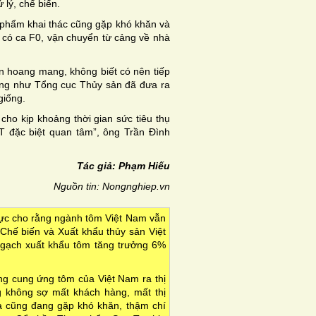
lý, chế biến.
phẩm khai thác cũng gặp khó khăn và
á có ca F0, vận chuyển từ cảng về nhà
n hoang mang, không biết có nên tiếp
ũng như Tổng cục Thủy sản đã đưa ra
giống.
cho kịp khoảng thời gian sức tiêu thụ
T đặc biệt quan tâm”, ông Trần Đình
Tác giả: Phạm Hiếu
Nguồn tin: Nongnghiep.vn
Lực cho rằng ngành tôm Việt Nam vẫn
 Chế biến và Xuất khẩu thủy sản Việt
gạch xuất khẩu tôm tăng trưởng 6%
ợng cung ứng tôm của Việt Nam ra thị
g không sợ mất khách hàng, mất thị
a cũng đang gặp khó khăn, thậm chí