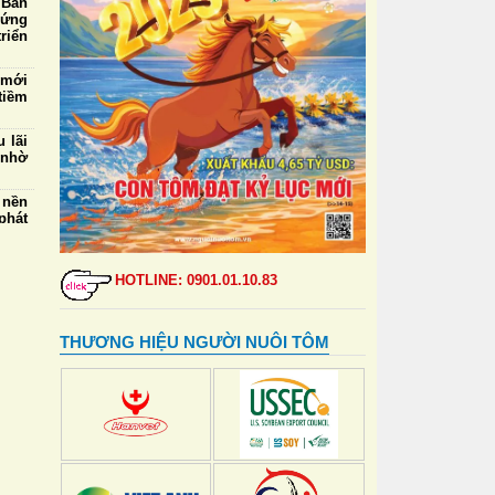
 Ban
 ứng
riển
 mới
tiềm
 lãi
 nhờ
 nền
phát
5/8:
mua,
HOTLINE: 0901.01.10.83
000
ngày
THƯƠNG HIỆU NGƯỜI NUÔI TÔM
 thẻ
đỉnh
ự vệ