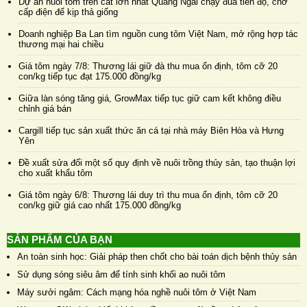
Dự án nuôi tôm trên cát lớn nhất Quảng Ngãi chạy đua tiến độ, chờ
cấp điện để kịp thả giống
Doanh nghiệp Ba Lan tìm nguồn cung tôm Việt Nam, mở rộng hợp tác
thương mại hai chiều
Giá tôm ngày 7/8: Thương lái giữ đà thu mua ổn định, tôm cỡ 20
con/kg tiếp tục đạt 175.000 đồng/kg
Giữa làn sóng tăng giá, GrowMax tiếp tục giữ cam kết không điều
chỉnh giá bán
Cargill tiếp tục sản xuất thức ăn cá tại nhà máy Biên Hòa và Hưng
Yên
Đề xuất sửa đổi một số quy định về nuôi trồng thủy sản, tạo thuận lợi
cho xuất khẩu tôm
Giá tôm ngày 6/8: Thương lái duy trì thu mua ổn định, tôm cỡ 20
con/kg giữ giá cao nhất 175.000 đồng/kg
SẢN PHẨM CỦA BẠN
An toàn sinh học: Giải pháp then chốt cho bài toán dịch bệnh thủy sản
Sử dụng sóng siêu âm để tính sinh khối ao nuôi tôm
Máy sưởi ngâm: Cách mạng hóa nghề nuôi tôm ở Việt Nam