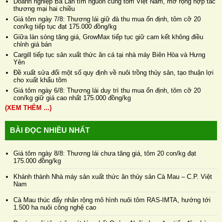
Doanh nghiệp Ba Lan tìm nguồn cung tôm Việt Nam, mở rộng hợp tác
thương mại hai chiều
Giá tôm ngày 7/8: Thương lái giữ đà thu mua ổn định, tôm cỡ 20
con/kg tiếp tục đạt 175.000 đồng/kg
Giữa làn sóng tăng giá, GrowMax tiếp tục giữ cam kết không điều
chỉnh giá bán
Cargill tiếp tục sản xuất thức ăn cá tại nhà máy Biên Hòa và Hưng
Yên
Đề xuất sửa đổi một số quy định về nuôi trồng thủy sản, tạo thuận lợi
cho xuất khẩu tôm
Giá tôm ngày 6/8: Thương lái duy trì thu mua ổn định, tôm cỡ 20
con/kg giữ giá cao nhất 175.000 đồng/kg
(XEM THÊM ...)
BÀI ĐỌC NHIỀU NHẤT
Giá tôm ngày 8/8: Thương lái chưa tăng giá, tôm 20 con/kg đạt
175.000 đồng/kg
Khánh thành Nhà máy sản xuất thức ăn thủy sản Cà Mau – C.P. Việt
Nam
Cà Mau thúc đẩy nhân rộng mô hình nuôi tôm RAS-IMTA, hướng tới
1.500 ha nuôi công nghệ cao