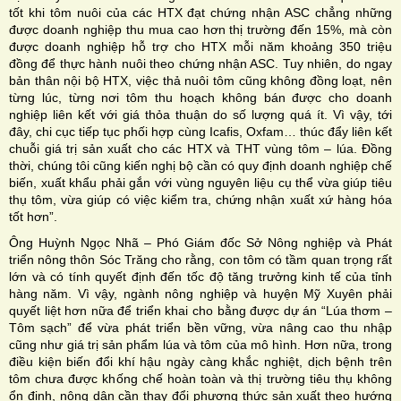
tốt khi tôm nuôi của các HTX đạt chứng nhận ASC chẳng những
được doanh nghiệp thu mua cao hơn thị trường đến 15%, mà còn
được doanh nghiệp hỗ trợ cho HTX mỗi năm khoảng 350 triệu
đồng để thực hành nuôi theo chứng nhận ASC. Tuy nhiên, do ngay
bản thân nội bộ HTX, việc thả nuôi tôm cũng không đồng loạt, nên
từng lúc, từng nơi tôm thu hoạch không bán được cho doanh
nghiệp liên kết với giá thỏa thuận do số lượng quá ít. Vì vậy, tới
đây, chi cục tiếp tục phối hợp cùng Icafis, Oxfam… thúc đẩy liên kết
chuỗi giá trị sản xuất cho các HTX và THT vùng tôm – lúa. Đồng
thời, chúng tôi cũng kiến nghị bộ cần có quy định doanh nghiệp chế
biến, xuất khẩu phải gắn với vùng nguyên liệu cụ thể vừa giúp tiêu
thụ tôm, vừa giúp có việc kiểm tra, chứng nhận xuất xứ hàng hóa
tốt hơn”.
Ông Huỳnh Ngọc Nhã – Phó Giám đốc Sở Nông nghiệp và Phát
triển nông thôn Sóc Trăng cho rằng, con tôm có tầm quan trọng rất
lớn và có tính quyết định đến tốc độ tăng trưởng kinh tế của tỉnh
hàng năm. Vì vậy, ngành nông nghiệp và huyện Mỹ Xuyên phải
quyết liệt hơn nữa để triển khai cho bằng được dự án “Lúa thơm –
Tôm sạch” để vừa phát triển bền vững, vừa nâng cao thu nhập
cũng như giá trị sản phẩm lúa và tôm của mô hình. Hơn nữa, trong
điều kiện biến đổi khí hậu ngày càng khắc nghiệt, dịch bệnh trên
tôm chưa được khống chế hoàn toàn và thị trường tiêu thụ không
ổn định, nông dân cần thay đổi phương thức sản xuất theo hướng