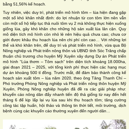
bằng 51,56% kế hoạch.
Tuy nhiên, việc duy trì, phát triển mô hình tôm – lúa hiện đang gặp
một số khó khăn nhất định: do lợi nhuận từ con tôm lớn nên vẫn
còn một số hộ tiếp tục thả nuôi tôm vụ 2 mà không thực hiện xuống
giống lúa, gây khó khăn cho những hộ sản xuất lúa lân cận. Quy
mô diện tích mô hình còn nhỏ lẻ nên hiệu quả chưa cao; chưa cơ
giới được khâu thu hoạch lúa nên chi phí còn cao… Với những lợi
thế và khó khăn trên, để duy trì và phát triển mô hình, vừa qua Bộ
Nông nghiệp và Phát triển nông thôn và UBND tỉnh Sóc Trăng chấp
thuận chủ trương cho huyện Mỹ Xuyên xây dựng Dự án Phát triển
mô hình “Lúa thơm – Tôm sạch” trên diện tích khoảng 18.000ha,
giai đoạn 2021 – 2025, với tổng kinh phí thực hiện các hạng mục
dự án khoảng 500 tỉ đồng. Trước mắt, để đảm bảo thành công kế
hoạch sản xuất tôm – lúa năm 2020, theo ông Tăng Thanh Chí –
Phó trưởng Phòng Nông nghiệp và Phát triển nông thôn huyện Mỹ
Xuyên, Phòng Nông nghiệp huyện đã đề ra các giải pháp như:
khuyến cáo nông dân đẩy nhanh tiến độ thả giống từ nay đến hết
tháng 6 để kịp lấp lại vụ lúa sau khi thu hoạch tôm; tăng cường
công tác tập huấn, hội thảo và thông tin thời tiết, môi trường, dịch
bệnh cùng các khuyến cáo thường xuyên đến người dân…