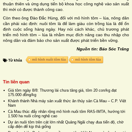
thuận thiên và ứng dụng tiến bộ khoa học công nghệ vào sản xuất
thì mới có được thành công cao.
Còn theo ông Đào Đắc Hùng, đối với mô hình tôm – lúa, nông dân
cần phải xác định: nuôi tôm là để làm giàu còn trồng lúa là để ổn
định cuộc sống hàng ngày. Hay nói cách khác, chủ trương phát
triển mô hình tôm – lúa là nhằm mục đích nâng cao thu nhập cho
nông dân và đảm bảo cho sản xuất được phát triển bền vững.
Nguồn tin: Báo Sóc Trăng
mô hình nuôi tôm lúa
mô hình tôm lúa
Từ khóa
Tin liên quan
Giá tôm ngày 8/8: Thương lái chưa tăng giá, tôm 20 con/kg đạt
175.000 đồng/kg
Khánh thành Nhà máy sản xuất thức ăn thủy sản Cà Mau – C.P. Việt
Nam
Cà Mau thúc đẩy nhân rộng mô hình nuôi tôm RAS-IMTA, hướng tới
1.500 ha nuôi công nghệ cao
Dự án nuôi tôm trên cát lớn nhất Quảng Ngãi chạy đua tiến độ, chờ
cấp điện để kịp thả giống