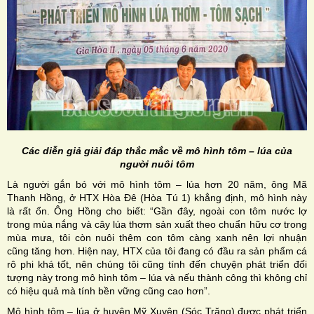
Các diễn giả giải đáp thắc mắc về mô hình tôm – lúa của
người nuôi tôm
Là người gắn bó với mô hình tôm – lúa hơn 20 năm, ông Mã
Thanh Hồng, ở HTX Hòa Đê (Hòa Tú 1) khẳng định, mô hình này
là rất ổn. Ông Hồng cho biết: “Gần đây, ngoài con tôm nước lợ
trong mùa nắng và cây lúa thơm sản xuất theo chuẩn hữu cơ trong
mùa mưa, tôi còn nuôi thêm con tôm càng xanh nên lợi nhuận
cũng tăng hơn. Hiện nay, HTX của tôi đang có đầu ra sản phẩm cá
rô phi khá tốt, nên chúng tôi cũng tính đến chuyện phát triển đối
tượng này trong mô hình tôm – lúa và nếu thành công thì không chỉ
có hiệu quả mà tính bền vững cũng cao hơn”.
Mô hình tôm – lúa ở huyện Mỹ Xuyên (Sóc Trăng) được phát triển