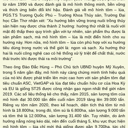
từ năm 1990 và được đánh giá là mô hình thông minh, bền vững
và thích ứng biến đổi khí hậu. Đánh giá về mô hình tôm – lúa,
PGS.TS Trương Quốc Phú – Trưởng Khoa Thủy sản, Trường Đại
học Cần Thơ nhận xét: “Xu hướng bền vững trong nuôi trồng thủy
sản hiện nay được chia thành 2 hướng: hướng thứ nhất là nuôi với
mật độ thấp theo quy trình gần với tự nhiên, sản phẩm thu được là
sản phẩm sạch, mà mô hình tôm – lúa là một điển hình cho xu
hướng này. Hơn nữa, mô hình tôm – lúa còn phù hợp với xu hướng
tiêu dùng trong nước và thế giới là: ngon và sạch. Xu hướng thứ
hai là nuôi công nghệ cao có hệ thống xử lý triệt để chất thải, nước
thải trước khi được thải ra môi trường”.
Theo ông Đào Đắc Hùng – Phó Chủ tịch UBND huyện Mỹ Xuyên,
trong 5 năm gần đây, mô hình này càng chứng minh tính hiệu quả
của nó khi được phát triển lên mức cao hơn với sản phẩm tôm đạt
tiêu chuẩn ASC, VietGAP và lúa đạt tiêu chuẩn hữu cơ của Hoa Kỳ
và EU là giống ST25 được công nhận gạo ngon nhất thế giới năm
2019. Các số liệu thống kê cho thấy, năm 2015, sản lượng tôm của
mô hình đạt 30.000 tấn đến cuối năm 2019 tăng lên 39.000 tấn.
Riêng vụ tôm năm 2020, theo kế hoạch, diện tích thả tôm từ mô
hình là 18.800ha; trong đó, tôm sú là 6.800ha, sản lượng 9.000 tấn
và tôm thẻ là 12.000ha, sản lượng 31.400 tấn. Tuy nhiên, do ảnh
hưởng nắng nóng kéo dài, nên đến cuối tháng 5, khu vực thực hiện
mô hình tôm – lúa chỉ mới thả giống được gần 9.700ha, tức chỉ