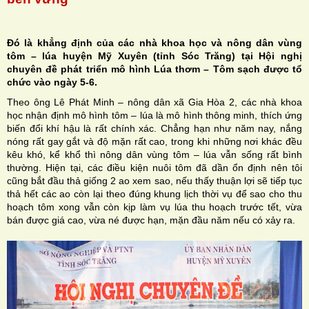
Đó là khẳng định của các nhà khoa học và nông dân vùng
tôm – lúa huyện Mỹ Xuyên (tỉnh Sóc Trăng) tại Hội nghị
chuyên đề phát triển mô hình Lúa thơm – Tôm sạch được tổ
H
chức vào ngày 5-6.
Theo ông Lê Phát Minh – nông dân xã Gia Hòa 2, các nhà khoa
N
học nhận định mô hình tôm – lúa là mô hình thông minh, thích ứng
biến đổi khí hậu là rất chính xác. Chẳng hạn như năm nay, nắng
nóng rất gay gắt và độ mặn rất cao, trong khi những nơi khác đều
kêu khó, kể khổ thì nông dân vùng tôm – lúa vẫn sống rất bình
thường. Hiện tại, các điều kiện nuôi tôm đã dần ổn định nên tôi
cũng bắt đầu thả giống 2 ao xem sao, nếu thấy thuận lợi sẽ tiếp tục
thả hết các ao còn lại theo đúng khung lịch thời vụ để sao cho thu
hoạch tôm xong vẫn còn kịp làm vụ lúa thu hoạch trước tết, vừa
bán được giá cao, vừa né được hạn, mặn đầu năm nếu có xảy ra.