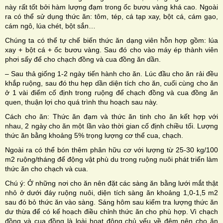
này rất tốt bởi hàm lượng đạm trong ốc bươu vàng khá cao. Ngoài
ra có thể sử dụng thức ăn: tôm, tép, cá tạp xay, bột cá, cám gạo,
cám ngô, lúa chét, bột sắn…
Chúng ta có thể tự chế biến thức ăn dạng viên hỗn hợp gồm: lúa
xay + bột cá + ốc bươu vàng. Sau đó cho vào máy ép thành viên
phơi sấy để cho chạch đồng và cua đồng ăn dần.
– Sau thả giống 1-2 ngày tiến hành cho ăn. Lúc đầu cho ăn rải đều
khắp ruộng, sau đó thu hẹp dần diện tích cho ăn, cuối cùng cho ăn
ở 1 vài điểm cố định trong ruộng để chạch đồng và cua đồng ăn
quen, thuận lợi cho quá trình thu hoạch sau này.
Cách cho ăn: Thức ăn đạm và thức ăn tinh cho ăn kết hợp với
nhau, 2 ngày cho ăn một lần vào thời gian cố định chiều tối. Lượng
thức ăn bằng khoảng 5% trọng lượng cơ thể cua, chạch.
Ngoài ra có thể bón thêm phân hữu cơ với lượng từ 25-30 kg/100
m2 ruộng/tháng để động vật phù du trong ruộng nuôi phát triển làm
thức ăn cho chạch và cua.
Chú ý: Ở những nơi cho ăn nên đặt các sàng ăn bằng lưới mắt thật
nhỏ ở dưới đáy ruộng nuôi, diện tích sàng ăn khoảng 1,0-1,5 m2
sau đó bỏ thức ăn vào sàng. Sáng hôm sau kiểm tra lượng thức ăn
dư thừa để có kế hoạch điều chỉnh thức ăn cho phù hợp. Vì chạch
đồng và cua đồng là loài hoạt động chủ yếu về đêm nên cho ăn