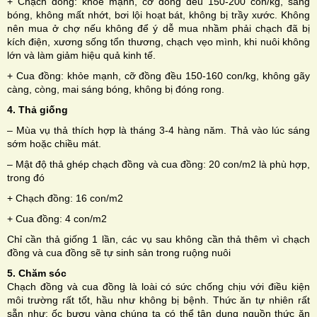
+ Chạch đồng: khỏe mạnh, cỡ đồng đều 150-200 con/kg, sáng
bóng, không mất nhớt, bơi lội hoạt bát, không bị trầy xước. Không
nên mua ở chợ nếu không để ý dễ mua nhầm phải chạch đã bị
kích điện, xương sống tổn thương, chạch vẹo mình, khi nuôi không
lớn và làm giảm hiệu quả kinh tế.
+ Cua đồng: khỏe mạnh, cỡ đồng đều 150-160 con/kg, không gãy
càng, còng, mai sáng bóng, không bị đóng rong.
4. Thả giống
– Mùa vụ thả thích hợp là tháng 3-4 hàng năm. Thả vào lúc sáng
sớm hoặc chiều mát.
– Mật độ thả ghép chạch đồng và cua đồng: 20 con/m2 là phù hợp,
trong đó
+ Chạch đồng: 16 con/m2
+ Cua đồng: 4 con/m2
Chỉ cần thả giống 1 lần, các vụ sau không cần thả thêm vì chạch
đồng và cua đồng sẽ tự sinh sản trong ruộng nuôi
5. Chăm sóc
Chạch đồng và cua đồng là loài có sức chống chịu với điều kiện
môi trường rất tốt, hầu như không bị bệnh. Thức ăn tự nhiên rất
sẵn như: ốc bươu vàng chúng ta có thể tận dụng nguồn thức ăn