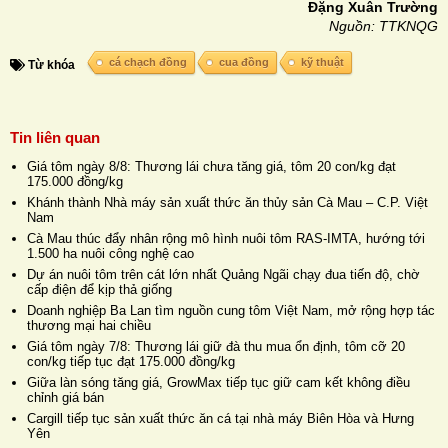
Đặng Xuân Trường
Nguồn: TTKNQG
cá chạch đồng
cua đồng
kỹ thuật
Từ khóa
Tin liên quan
Giá tôm ngày 8/8: Thương lái chưa tăng giá, tôm 20 con/kg đạt
175.000 đồng/kg
Khánh thành Nhà máy sản xuất thức ăn thủy sản Cà Mau – C.P. Việt
Nam
Cà Mau thúc đẩy nhân rộng mô hình nuôi tôm RAS-IMTA, hướng tới
1.500 ha nuôi công nghệ cao
Dự án nuôi tôm trên cát lớn nhất Quảng Ngãi chạy đua tiến độ, chờ
cấp điện để kịp thả giống
Doanh nghiệp Ba Lan tìm nguồn cung tôm Việt Nam, mở rộng hợp tác
thương mại hai chiều
Giá tôm ngày 7/8: Thương lái giữ đà thu mua ổn định, tôm cỡ 20
con/kg tiếp tục đạt 175.000 đồng/kg
Giữa làn sóng tăng giá, GrowMax tiếp tục giữ cam kết không điều
chỉnh giá bán
Cargill tiếp tục sản xuất thức ăn cá tại nhà máy Biên Hòa và Hưng
Yên