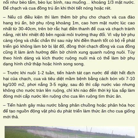
nổi như bèo tấm, bèo lục bình, rau muống… khoảng 1/3 mặt nước.
Để chạch và cua đồng trú ẩn khi thời tiết nóng hoặc rét.
– Nếu có điều kiện thì làm thêm bờ phụ cho chạch và cua đào
hang trú ẩn, bờ phụ rộng khoảng 1m, cao hơn mặt nước lúc cao
nhất từ 30-40cm, trên bờ rắc hạt điền thanh để cua và chạch tránh
nắng, rét khi nhiệt độ bên ngoài môi trường thay đổi. Vì vậy bờ phụ
càng rộng và chắc chắn thì sau này khi điền thanh tốt có bộ rễ phát
triển gió không làm bờ bị lật đổ, đồng thời chạch đồng và cua đồng
cũng ít làm ảnh hưởng đến bờ chính xung quanh ruộng nuôi. Tùy
theo hình dáng và kích thước ruộng nuôi mà có thể làm bờ phụ
dạng hình chữ thập hoặc hình song song.
– Trước khi nuôi 1-2 tuần, tiến hành tát cạn nước để diệt hết địch
hại của chạch, cua và tiêu diệt mầm bệnh bằng cách bón vôi 7-10
kg/100 m2, phơi nắng 3-5 ngày, sau đó thì cấp nước vào nhưng
không cho nước tràn lên ruộng, chỉ khi nào đến thời kỳ lúa sắp làm
đòng mới cấp nước lên ruộng cho cua lên ruộng tìm thức ăn.
– Tiến hành gây màu nước bằng phân chuồng hoặc phân hóa học
để tạo nguồn động vật phù du phát triển làm thức ăn cho cua giống
mới thả.