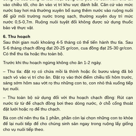
vào chiều tối, cho ăn vào vị trí khu vực đánh bắt. Căn cứ vào mức
nước bay hơi mà thường xuyên bổ sung thêm nước vào ruộng nuôi
để giữ môi trường nước trong sạch, thường xuyên duy trì mức
nước 0,5-0,7m. Ruộng nuôi tuyệt đối không được sử dụng thuốc
bảo vệ thực vật.
6. Thu hoạch
Sau thời gian nuôi khoảng 4-5 tháng có thể tiến hành thu tỉa. Sau
5-6 tháng chạch đồng đạt 20-25 gr/con, cua đồng đạt 25-30 gr/con.
Có thể thu tỉa hoặc thu toàn bộ.
Trước khi thu hoạch ngừng không cho ăn 1-2 ngày.
– Thu tỉa: đặt rọ có chứa mồi là thính hoặc ốc bươu vàng đã bỏ
sạch vỏ vào vị trí cho ăn. Đặt rọ vào thời điểm chiều tối hôm trước,
sáng sớm hôm sau vớt rọ thu những con to, con nhỏ thả xuống tiếp
tục nuôi.
– Thu toàn bộ sử dụng đối với thu hoạch chạch đồng: Rút cạn
nước từ từ để chạch đồng bơi theo dòng nước, ở chỗ cống thoát
đặt lưới hoặc rọ để thu chạch.
Bà con chỉ nên thu tỉa 1 phần, phần còn lại chọn những con to khỏe
để lại nuôi tiếp để cho chúng sinh sản ngay trong ruộng lấy giống
cho vụ nuôi tiếp theo.