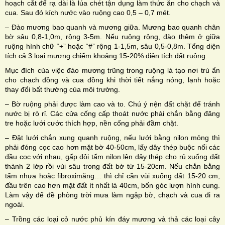
hoạch cắt để rạ dài là lúa chét tận dụng làm thức ăn cho chạch và
cua. Sau đó kích nước vào ruộng cao 0,5 – 0,7 mét.
– Đào mương bao quanh và mương giữa. Mương bao quanh chân
bờ sâu 0,8-1,0m, rộng 3-5m. Nếu ruộng rộng, đào thêm ở giữa
ruộng hình chữ “+” hoặc “#” rộng 1-1,5m, sâu 0,5-0,8m. Tổng diện
tích cả 3 loại mương chiếm khoảng 15-20% diện tích đất ruộng.
Mục đích của việc đào mương trũng trong ruộng là tạo nơi trú ẩn
cho chạch đồng và cua đồng khi thời tiết nắng nóng, lạnh hoặc
thay đổi bất thường của môi trường.
– Bờ ruộng phải được làm cao và to. Chú ý nện đất chặt để tránh
nước bị rò rỉ. Các cửa cống cấp thoát nước phải chắn bằng đăng
tre hoặc lưới cước thích hợp, nền cống phải đầm chặt.
– Đặt lưới chắn xung quanh ruộng, nếu lưới bằng nilon mỏng thì
phải đóng cọc cao hơn mặt bờ 40-50cm, lấy dây thép buộc nối các
đầu cọc với nhau, gấp đôi tấm nilon lên dây thép cho rủ xuống đất
thành 2 lớp rồi vùi sâu trong đất bờ từ 15-20cm. Nếu chắn bằng
tấm nhựa hoặc fibroximăng… thì chỉ cần vùi xuống đất 15-20 cm,
đầu trên cao hơn mặt đất ít nhất là 40cm, bốn góc lượn hình cung.
Làm vậy để đề phòng trời mưa làm ngập bờ, chạch và cua đi ra
ngoài.
– Trồng các loại cỏ nước phủ kín đáy mương và thả các loại cây