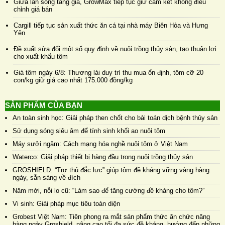
Giữa làn sóng tăng giá, GrowMax tiếp tục giữ cam kết không điều
chỉnh giá bán
Cargill tiếp tục sản xuất thức ăn cá tại nhà máy Biên Hòa và Hưng
Yên
Đề xuất sửa đổi một số quy định về nuôi trồng thủy sản, tạo thuận lợi
cho xuất khẩu tôm
Giá tôm ngày 6/8: Thương lái duy trì thu mua ổn định, tôm cỡ 20
con/kg giữ giá cao nhất 175.000 đồng/kg
SẢN PHẨM CỦA BẠN
An toàn sinh học: Giải pháp then chốt cho bài toán dịch bệnh thủy sản
Sử dụng sóng siêu âm để tính sinh khối ao nuôi tôm
Máy sưởi ngâm: Cách mạng hóa nghề nuôi tôm ở Việt Nam
Waterco: Giải pháp thiết bị hàng đầu trong nuôi trồng thủy sản
GROSHIELD: “Trợ thủ đắc lực” giúp tôm đề kháng vững vàng hàng
ngày, sẵn sàng về đích
Năm mới, nỗi lo cũ: “Làm sao để tăng cường đề kháng cho tôm?”
Vi sinh: Giải pháp mục tiêu toàn diện
Grobest Việt Nam: Tiên phong ra mắt sản phẩm thức ăn chức năng
hàng ngày Groshield, nâng cao tối đa sức đề kháng, hướng đến những