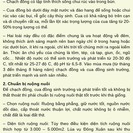
– Chạch đồng có tập tính thích sống chui rúc vào trong bùn.
– Cua đồng bò dưới đáy mặt nước và đào hang để sống hoặc chui
rúc vào các bụi, rễ gốc cây thủy sinh. Cua có khả năng bò trên cạn
và di chuyển rất xa, mỗi lần lột xác trọng lượng của cua tăng từ 20-
50% trọng lượng có thể.
– Hai loài này đều có đặc điểm chung là ưa hoạt động về đêm,
không thích ánh sáng mạnh nên ban ngày chỉ ở trong hang hoặc
rúc dưới bùn, ít khi ra ngoài, chỉ khi trời tối chúng mới ra ngoài kiếm
ăn. Thức ăn chủ yếu của chúng là tôm, tép, cá tạp, giun, ốc, ngũ
cốc… Nhiệt độ nước có thể sinh trưởng và phát triển từ 20-30 độ
C, tốt nhất từ 25-27 độ C, độ pH từ 6,5-8. Vào mùa mưa (từ tháng
3 đến tháng 8 hàng năm) chạch đồng và cua đồng sinh trưởng,
phát triển mạnh và sinh sản nhiều.
2. Chuẩn bị ruộng nuôi
Để chạch đồng, cua đồng sinh trưởng và phát triển tốt và không bị
thất thoát thì phải chuẩn bị ruộng nuôi thật tốt trước khi thả giống.
– Chọn ruộng nuôi: Ruộng bằng phẳng, giữ nước tốt, nguồn nước
dồi dào, cấp thoát nước thuận lợi, chất nước không bị ô nhiễm,
chất đất là loại đất thịt.
– Diện tích ruộng nuôi: Tùy theo điều kiện diện tích ruộng nuôi
thích hợp từ 3.000 – 5.000m2. Lúa vụ Đông Xuân sau khi thu