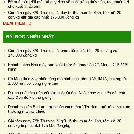
Đề xuất sửa đổi một số quy định về nuôi trồng thủy sản, tạo thuận lợi
cho xuất khẩu tôm
Giá tôm ngày 6/8: Thương lái duy trì thu mua ổn định, tôm cỡ 20
con/kg giữ giá cao nhất 175.000 đồng/kg
(XEM THÊM ...)
BÀI ĐỌC NHIỀU NHẤT
Giá tôm ngày 8/8: Thương lái chưa tăng giá, tôm 20 con/kg đạt
175.000 đồng/kg
Khánh thành Nhà máy sản xuất thức ăn thủy sản Cà Mau – C.P. Việt
Nam
Cà Mau thúc đẩy nhân rộng mô hình nuôi tôm RAS-IMTA, hướng tới
1.500 ha nuôi công nghệ cao
Dự án nuôi tôm trên cát lớn nhất Quảng Ngãi chạy đua tiến độ, chờ
cấp điện để kịp thả giống
Doanh nghiệp Ba Lan tìm nguồn cung tôm Việt Nam, mở rộng hợp tác
thương mại hai chiều
Giá tôm ngày 7/8: Thương lái giữ đà thu mua ổn định, tôm cỡ 20
con/kg tiếp tục đạt 175.000 đồng/kg