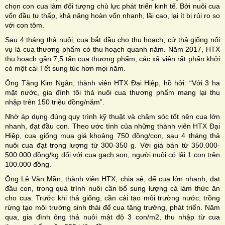
chọn con cua làm đối tượng chủ lực phát triển kinh tế. Bởi nuôi cua
vốn đầu tư thấp, khả năng hoàn vốn nhanh, lãi cao, lại ít bị rủi ro so
với con tôm.
Sau 4 tháng thả nuôi, cua bắt đầu cho thu hoạch; cứ thả giống nối
vụ là cua thương phẩm có thu hoạch quanh năm. Năm 2017, HTX
thu hoạch gần 7,5 tấn cua thương phẩm, các xã viên rất phấn khởi
có một cái Tết sung túc hơn mọi năm.
Ông Tăng Kim Ngân, thành viên HTX Đại Hiệp, hồ hởi: “Với 3 ha
mặt nước, gia đình tôi thả nuôi cua thương phẩm mang lại thu
nhập trên 150 triệu đồng/năm”.
Nhờ áp dụng đúng quy trình kỹ thuật và chăm sóc tốt nên cua lớn
nhanh, đạt đầu con. Theo ước tính của những thành viên HTX Đại
Hiệp, cua giống mua giá khoảng 750 đồng/con, sau 4 tháng thả
nuôi cua đạt trọng lượng từ 300-350 g. Với giá bán từ 350.000-
500.000 đồng/kg đối với cua gạch son, người nuôi có lãi 1 con trên
100.000 đồng.
Ông Lê Văn Mần, thành viên HTX, chia sẻ, để cua lớn nhanh, đạt
đầu con, trong quá trình nuôi cần bổ sung lượng cá làm thức ăn
cho cua. Trước khi thả giống, cần cải tạo môi trường nước, trồng
rừng tạo môi trường sinh thái để cua tăng trưởng, phát triển. Năm
qua, gia đình ông thả nuôi mật độ 3 con/m2, thu nhập từ cua