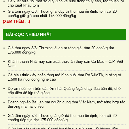
Đề xuất sửa đổi một số quy định về nuôi trồng thủy sản, tạo thuận lợi
cho xuất khẩu tôm
Giá tôm ngày 6/8: Thương lái duy trì thu mua ổn định, tôm cỡ 20
con/kg giữ giá cao nhất 175.000 đồng/kg
(XEM THÊM ...)
BÀI ĐỌC NHIỀU NHẤT
Giá tôm ngày 8/8: Thương lái chưa tăng giá, tôm 20 con/kg đạt
175.000 đồng/kg
Khánh thành Nhà máy sản xuất thức ăn thủy sản Cà Mau – C.P. Việt
Nam
Cà Mau thúc đẩy nhân rộng mô hình nuôi tôm RAS-IMTA, hướng tới
1.500 ha nuôi công nghệ cao
Dự án nuôi tôm trên cát lớn nhất Quảng Ngãi chạy đua tiến độ, chờ
cấp điện để kịp thả giống
Doanh nghiệp Ba Lan tìm nguồn cung tôm Việt Nam, mở rộng hợp tác
thương mại hai chiều
Giá tôm ngày 7/8: Thương lái giữ đà thu mua ổn định, tôm cỡ 20
con/kg tiếp tục đạt 175.000 đồng/kg