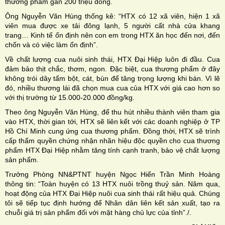
thương phẩm gần 200 triệu đồng.
Ông Nguyễn Văn Hùng thống kê: “HTX có 12 xã viên, hiện 1 xã
viên mua được xe tải đông lạnh, 5 người cất nhà cửa khang
trang… Kinh tế ổn định nên con em trong HTX ăn học đến nơi, đến
chốn và có việc làm ổn định”.
Về chất lượng cua nuôi sinh thái, HTX Đại Hiệp luôn đi đầu. Cua
đảm bảo thịt chắc, thơm, ngon. Đặc biệt, cua thương phẩm ở đây
không trói dây tẩm bột, cát, bùn để tăng trọng lượng khi bán. Vì lẽ
đó, nhiều thương lái đã chọn mua cua của HTX với giá cao hơn so
với thị trường từ 15.000-20.000 đồng/kg.
Theo ông Nguyễn Văn Hùng, để thu hút nhiều thành viên tham gia
vào HTX, thời gian tới, HTX sẽ liên kết với các doanh nghiệp ở TP
Hồ Chí Minh cung ứng cua thương phẩm. Đồng thời, HTX sẽ trình
cấp thẩm quyền chứng nhận nhãn hiệu độc quyền cho cua thương
phẩm HTX Đại Hiệp nhằm tăng tính cạnh tranh, bảo vệ chất lượng
sản phẩm.
Trưởng Phòng NN&PTNT huyện Ngọc Hiển Trần Minh Hoàng
thông tin: “Toàn huyện có 13 HTX nuôi trồng thuỷ sản. Năm qua,
hoạt động của HTX Đại Hiệp nuôi cua sinh thái rất hiệu quả. Chúng
tôi sẽ tiếp tục định hướng để Nhân dân liên kết sản xuất, tạo ra
chuỗi giá trị sản phẩm đối với mặt hàng chủ lực của tỉnh”./.