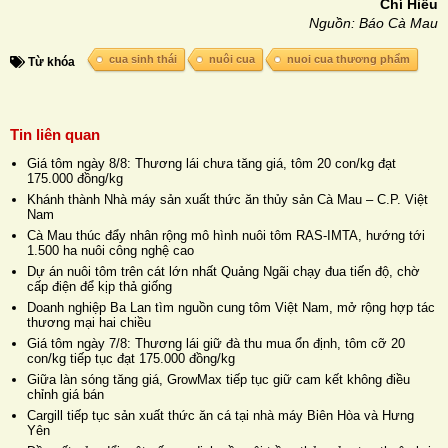
Chí Hiểu
Nguồn: Báo Cà Mau
cua sinh thái
nuôi cua
nuoi cua thương phẩm
Từ khóa
Tin liên quan
Giá tôm ngày 8/8: Thương lái chưa tăng giá, tôm 20 con/kg đạt
175.000 đồng/kg
Khánh thành Nhà máy sản xuất thức ăn thủy sản Cà Mau – C.P. Việt
Nam
Cà Mau thúc đẩy nhân rộng mô hình nuôi tôm RAS-IMTA, hướng tới
1.500 ha nuôi công nghệ cao
Dự án nuôi tôm trên cát lớn nhất Quảng Ngãi chạy đua tiến độ, chờ
cấp điện để kịp thả giống
Doanh nghiệp Ba Lan tìm nguồn cung tôm Việt Nam, mở rộng hợp tác
thương mại hai chiều
Giá tôm ngày 7/8: Thương lái giữ đà thu mua ổn định, tôm cỡ 20
con/kg tiếp tục đạt 175.000 đồng/kg
Giữa làn sóng tăng giá, GrowMax tiếp tục giữ cam kết không điều
chỉnh giá bán
Cargill tiếp tục sản xuất thức ăn cá tại nhà máy Biên Hòa và Hưng
Yên