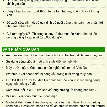
Giữa làn sóng tăng giá, GrowMax tiếp tục giữ cam kết không điều
chỉnh giá bán
Cargill tiếp tục sản xuất thức ăn cá tại nhà máy Biên Hòa và Hưng
Yên
Đề xuất sửa đổi một số quy định về nuôi trồng thủy sản, tạo thuận lợi
cho xuất khẩu tôm
Giá tôm ngày 6/8: Thương lái duy trì thu mua ổn định, tôm cỡ 20
con/kg giữ giá cao nhất 175.000 đồng/kg
SẢN PHẨM CỦA BẠN
An toàn sinh học: Giải pháp then chốt cho bài toán dịch bệnh thủy sản
Sử dụng sóng siêu âm để tính sinh khối ao nuôi tôm
Máy sưởi ngâm: Cách mạng hóa nghề nuôi tôm ở Việt Nam
Waterco: Giải pháp thiết bị hàng đầu trong nuôi trồng thủy sản
GROSHIELD: “Trợ thủ đắc lực” giúp tôm đề kháng vững vàng hàng
ngày, sẵn sàng về đích
Năm mới, nỗi lo cũ: “Làm sao để tăng cường đề kháng cho tôm?”
Vi sinh: Giải pháp mục tiêu toàn diện
Grobest Việt Nam: Tiên phong ra mắt sản phẩm thức ăn chức năng
hàng ngày Groshield, nâng cao tối đa sức đề kháng, hướng đến những