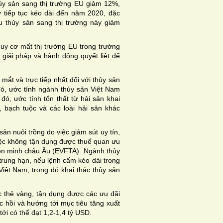
hủy sản sang thị trường EU giảm 12%,
 tiếp tục kéo dài đến năm 2020, đặc
u thủy sản sang thị trường này giảm
uy cơ mất thị trường EU trong trường
giải pháp và hành động quyết liệt để
mắt và trực tiếp nhất đối với thủy sản
ó, ước tính ngành thủy sản Việt Nam
ó, ước tính tổn thất từ hải sản khai
 bạch tuộc và các loài hải sản khác
sản nuôi trồng do việc giảm sút uy tín,
iệc không tận dụng được thuế quan ưu
ên minh châu Âu (EVFTA). Ngành thủy
trung hạn, nếu lệnh cấm kéo dài trong
iệt Nam, trong đó khai thác thủy sản
 thẻ vàng, tận dụng được các ưu đãi
c hồi và hướng tới mục tiêu tăng xuất
ới có thể đạt 1,2-1,4 tỷ USD.