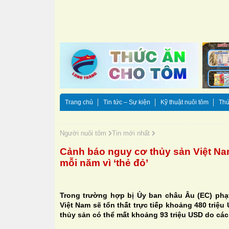
Trang chủ
Tin tức – Sự kiện
Kỹ thuật nuôi tôm
Thứ
Người nuôi tôm
Tin mới nhất
Cảnh báo nguy cơ thủy sản Việt Nam
mỗi năm vì ‘thẻ đỏ’
Trong trường hợp bị Ủy ban châu Âu (EC) phạ
Việt Nam sẽ tổn thất trực tiếp khoảng 480 triệ
thủy sản có thể mất khoảng 93 triệu USD do các 