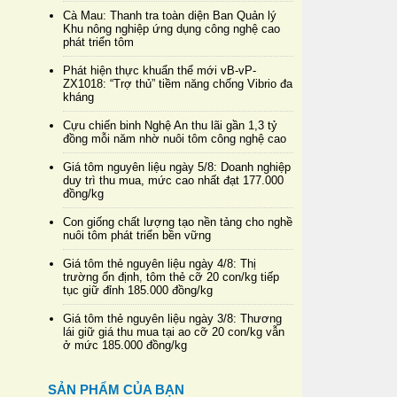
Cà Mau: Thanh tra toàn diện Ban Quản lý
Khu nông nghiệp ứng dụng công nghệ cao
phát triển tôm
Phát hiện thực khuẩn thể mới vB-vP-
ZX1018: “Trợ thủ” tiềm năng chống Vibrio đa
kháng
Cựu chiến binh Nghệ An thu lãi gần 1,3 tỷ
đồng mỗi năm nhờ nuôi tôm công nghệ cao
Giá tôm nguyên liệu ngày 5/8: Doanh nghiệp
duy trì thu mua, mức cao nhất đạt 177.000
đồng/kg
Con giống chất lượng tạo nền tảng cho nghề
nuôi tôm phát triển bền vững
Giá tôm thẻ nguyên liệu ngày 4/8: Thị
trường ổn định, tôm thẻ cỡ 20 con/kg tiếp
tục giữ đỉnh 185.000 đồng/kg
Giá tôm thẻ nguyên liệu ngày 3/8: Thương
lái giữ giá thu mua tại ao cỡ 20 con/kg vẫn
ở mức 185.000 đồng/kg
SẢN PHẨM CỦA BẠN