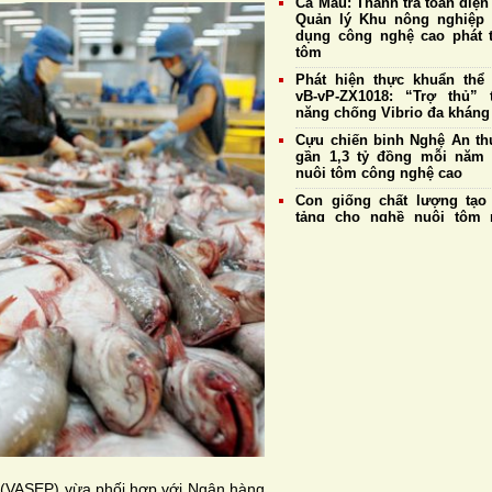
Cà Mau: Thanh tra toàn diện
Quản lý Khu nông nghiệp
dụng công nghệ cao phát t
tôm
Phát hiện thực khuẩn thể
vB-vP-ZX1018: “Trợ thủ” 
năng chống Vibrio đa kháng
Cựu chiến binh Nghệ An thu
gần 1,3 tỷ đồng mỗi năm
nuôi tôm công nghệ cao
Con giống chất lượng tạo
tảng cho nghề nuôi tôm 
triển bền vững
Giá tôm nguyên liệu ngày 
Doanh nghiệp duy trì thu 
mức cao nhất đạt 177.
đồng/kg
Giá tôm thẻ nguyên liệu 
4/8: Thị trường ổn định, tôm
cỡ 20 con/kg tiếp tục giữ 
185.000 đồng/kg
Hệ tiêu hoá và khả năng t
của tôm thẻ chân trắng
 (VASEP) vừa phối hợp với Ngân hàng