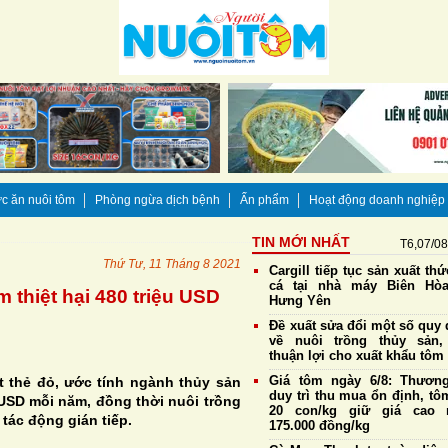
c ăn nuôi tôm
Phòng ngừa dịch bệnh
Ấn phẩm
Hoạt động doanh nghiệp
TIN MỚI NHẤT
T6,07/0
Thứ Tư, 11 Tháng 8 2021
Cargill tiếp tục sản xuất th
cá tại nhà máy Biên Hò
 thiệt hại 480 triệu USD
Hưng Yên
Đề xuất sửa đổi một số quy 
về nuôi trồng thủy sản,
thuận lợi cho xuất khẩu tôm
Giá tôm ngày 6/8: Thương
t thẻ đỏ, ước tính ngành thủy sản
duy trì thu mua ổn định, tô
u USD mỗi năm, đồng thời nuôi trồng
20 con/kg giữ giá cao 
tác động gián tiếp.
175.000 đồng/kg