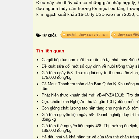
Điều này cho thấy cần có những giải pháp hợp lý,
đưa ngành thủy sản hướng tới mục tiêu tăng trưởn
kim ngạch xuất khẩu 16-18 tỷ USD vào năm 2030, 
ngành thủy sản việt nam
thủy sản Việ
Từ khóa
Tin liên quan
Cargill tiếp tục sản xuất thức ăn cá tại nhà máy Biê
Đề xuất sửa đổi một số quy định về nuôi trồng thủy s
Giá tôm ngày 6/8: Thương lái duy trì thu mua ổn định
175.000 đồng/kg
Cà Mau: Thanh tra toàn diện Ban Quản lý Khu nông n
tôm
Phát hiện thực khuẩn thể mới vB-vP-ZX1018: “Trợ thủ
Cựu chiến binh Nghệ An thu lãi gần 1,3 tỷ đồng mỗi 
Con giống chất lượng tạo nền tảng cho nghề nuôi tôm
Giá tôm nguyên liệu ngày 5/8: Doanh nghiệp duy trì 
đồng/kg
Giá tôm thẻ nguyên liệu ngày 4/8: Thị trường ổn định,
185.000 đồng/kg
Hệ tiêu hoá và khả năng tự vệ của tôm thẻ chân trắng