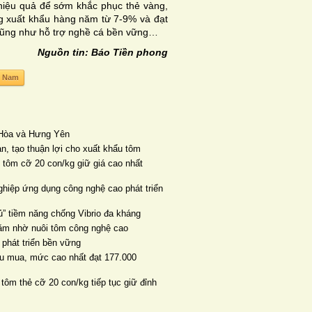
 hiệu quả để sớm khắc phục thẻ vàng,
g xuất khẩu hàng năm từ 7-9% và đạt
cũng như hỗ trợ nghề cá bền vững…
Nguồn tin: Báo Tiền phong
t Nam
n Hòa và Hưng Yên
ản, tạo thuận lợi cho xuất khẩu tôm
, tôm cỡ 20 con/kg giữ giá cao nhất
ghiệp ứng dụng công nghệ cao phát triển
” tiềm năng chống Vibrio đa kháng
năm nhờ nuôi tôm công nghệ cao
 phát triển bền vững
thu mua, mức cao nhất đạt 177.000
 tôm thẻ cỡ 20 con/kg tiếp tục giữ đỉnh