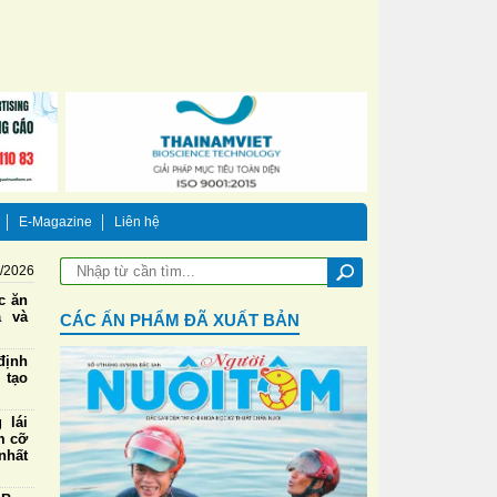
E-Magazine
Liên hệ
8/2026
ức ăn
a và
CÁC ẤN PHẨM ĐÃ XUẤT BẢN
định
 tạo
 lái
m cỡ
nhất