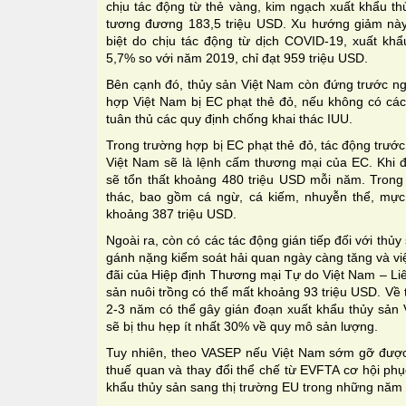
chịu tác động từ thẻ vàng, kim ngạch xuất khẩu t
tương đương 183,5 triệu USD. Xu hướng giảm này
biệt do chịu tác động từ dịch COVID-19, xuất khẩ
5,7% so với năm 2019, chỉ đạt 959 triệu USD.
Bên cạnh đó, thủy sản Việt Nam còn đứng trước ng
hợp Việt Nam bị EC phạt thẻ đỏ, nếu không có các 
tuân thủ các quy định chống khai thác IUU.
Trong trường hợp bị EC phạt thẻ đỏ, tác động trước 
Việt Nam sẽ là lệnh cấm thương mại của EC. Khi đ
sẽ tổn thất khoảng 480 triệu USD mỗi năm. Trong đ
thác, bao gồm cá ngừ, cá kiếm, nhuyễn thể, mực,
khoảng 387 triệu USD.
Ngoài ra, còn có các tác động gián tiếp đối với thủy 
gánh nặng kiểm soát hải quan ngày càng tăng và v
đãi của Hiệp định Thương mại Tự do Việt Nam – Li
sản nuôi trồng có thể mất khoảng 93 triệu USD. Về 
2-3 năm có thể gây gián đoạn xuất khẩu thủy sản V
sẽ bị thu hẹp ít nhất 30% về quy mô sản lượng.
Tuy nhiên, theo VASEP nếu Việt Nam sớm gỡ được
thuế quan và thay đổi thể chế từ EVFTA cơ hội phụ
khẩu thủy sản sang thị trường EU trong những năm t