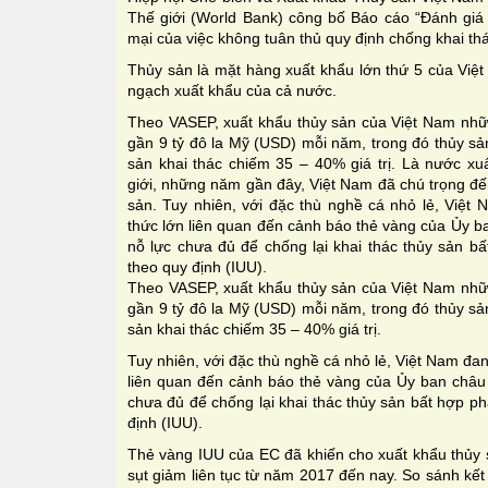
Thế giới (World Bank) công bố Báo cáo “Đánh giá 
mại của việc không tuân thủ quy định chống khai t
Thủy sản là mặt hàng xuất khẩu lớn thứ 5 của Việt
ngạch xuất khẩu của cả nước.
Theo VASEP, xuất khẩu thủy sản của Việt Nam nh
gần 9 tỷ đô la Mỹ (USD) mỗi năm, trong đó thủy sả
sản khai thác chiếm 35 – 40% giá trị. Là nước xu
giới, những năm gần đây, Việt Nam đã chú trọng đế
sản. Tuy nhiên, với đặc thù nghề cá nhỏ lẻ, Việt 
thức lớn liên quan đến cảnh báo thẻ vàng của Ủy b
nỗ lực chưa đủ để chống lại khai thác thủy sản b
theo quy định (IUU).
Theo VASEP, xuất khẩu thủy sản của Việt Nam nh
gần 9 tỷ đô la Mỹ (USD) mỗi năm, trong đó thủy sả
sản khai thác chiếm 35 – 40% giá trị.
Tuy nhiên, với đặc thù nghề cá nhỏ lẻ, Việt Nam đan
liên quan đến cảnh báo thẻ vàng của Ủy ban châu 
chưa đủ để chống lại khai thác thủy sản bất hợp p
định (IUU).
Thẻ vàng IUU của EC đã khiến cho xuất khẩu thủy 
sụt giảm liên tục từ năm 2017 đến nay. So sánh kế