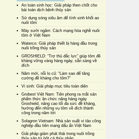
An toàn sinh học: Giải pháp then chốt cho
bài toán dịch bệnh thủy sản
Sử dụng sóng siêu âm để tính sinh khối ao
nuôi tôm
Máy sưởi ngâm: Cách mạng hóa nghề nuôi
tôm ở Việt Nam
Waterco: Giải pháp thiết bị hàng đầu trong
nuôi trồng thủy sản
GROSHIELD: “Trợ thủ đắc lực” giúp tôm đề
kháng vững vàng hàng ngày, sẵn sàng về
đích
Năm mới, nỗi lo cũ: “Làm sao để tăng
cường đề kháng cho tôm?”
Vi sinh: Giải pháp mục tiêu toàn diện
Grobest Việt Nam: Tiên phong ra mắt sản
phẩm thức ăn chức năng hàng ngày
Groshield, nâng cao tối đa sức đề kháng,
hướng đến những vụ tôm về đích thành
công trong năm tới
Solagron Vietnam: Nhà sản xuất vi tảo công
nghiệp đầu tiên mang dấu ấn Việt Nam
Giải pháp giảm phát thải trong nuôi trồng
thủy sản từ bột cá thủy phân