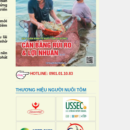
 Ban
 ứng
riển
 mới
tiềm
 lãi
 nhờ
 nền
phát
5/8:
mua,
HOTLINE: 0901.01.10.83
000
ngày
THƯƠNG HIỆU NGƯỜI NUÔI TÔM
 thẻ
đỉnh
ự vệ