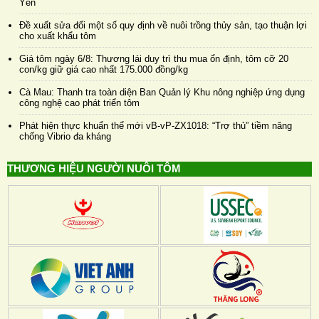
Yên
Đề xuất sửa đổi một số quy định về nuôi trồng thủy sản, tạo thuận lợi
cho xuất khẩu tôm
Giá tôm ngày 6/8: Thương lái duy trì thu mua ổn định, tôm cỡ 20
con/kg giữ giá cao nhất 175.000 đồng/kg
Cà Mau: Thanh tra toàn diện Ban Quản lý Khu nông nghiệp ứng dụng
công nghệ cao phát triển tôm
Phát hiện thực khuẩn thể mới vB-vP-ZX1018: “Trợ thủ” tiềm năng
chống Vibrio đa kháng
THƯƠNG HIỆU NGƯỜI NUÔI TÔM