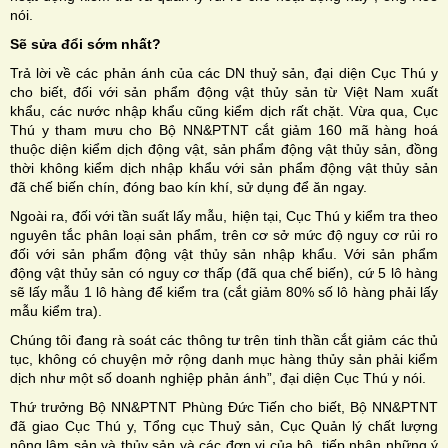
nói.
Sẽ sửa đổi sớm nhất?
Trả lời về các phản ánh của các DN thuỷ sản, đại diện Cục Thú y
cho biết, đối với sản phẩm động vật thủy sản từ Việt Nam xuất
khẩu, các nước nhập khẩu cũng kiểm dịch rất chặt. Vừa qua, Cục
Thú y tham mưu cho Bộ NN&PTNT cắt giảm 160 mã hàng hoá
thuộc diện kiểm dịch động vật, sản phẩm động vật thủy sản, đồng
thời không kiểm dịch nhập khẩu với sản phẩm động vật thủy sản
đã chế biến chín, đóng bao kín khí, sử dụng để ăn ngay.
Ngoài ra, đối với tần suất lấy mẫu, hiện tại, Cục Thú y kiểm tra theo
nguyên tắc phân loại sản phẩm, trên cơ sở mức độ nguy cơ rủi ro
đối với sản phẩm động vật thủy sản nhập khẩu. Với sản phẩm
động vật thủy sản có nguy cơ thấp (đã qua chế biến), cứ 5 lô hàng
sẽ lấy mẫu 1 lô hàng để kiểm tra (cắt giảm 80% số lô hàng phải lấy
mẫu kiểm tra).
Chúng tôi đang rà soát các thông tư trên tinh thần cắt giảm các thủ
tục, không có chuyện mở rộng danh mục hàng thủy sản phải kiểm
dịch như một số doanh nghiệp phản ánh”, đại diện Cục Thú y nói.
Thứ trưởng Bộ NN&PTNT Phùng Đức Tiến cho biết, Bộ NN&PTNT
đã giao Cục Thú y, Tổng cục Thuỷ sản, Cục Quản lý chất lượng
nông lâm sản và thủy sản và các đơn vị của bộ, tiếp nhận những ý