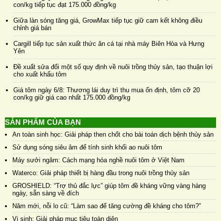
con/kg tiếp tục đạt 175.000 đồng/kg
Giữa làn sóng tăng giá, GrowMax tiếp tục giữ cam kết không điều
chỉnh giá bán
Cargill tiếp tục sản xuất thức ăn cá tại nhà máy Biên Hòa và Hưng
Yên
Đề xuất sửa đổi một số quy định về nuôi trồng thủy sản, tạo thuận lợi
cho xuất khẩu tôm
Giá tôm ngày 6/8: Thương lái duy trì thu mua ổn định, tôm cỡ 20
con/kg giữ giá cao nhất 175.000 đồng/kg
SẢN PHẨM CỦA BẠN
An toàn sinh học: Giải pháp then chốt cho bài toán dịch bệnh thủy sản
Sử dụng sóng siêu âm để tính sinh khối ao nuôi tôm
Máy sưởi ngâm: Cách mạng hóa nghề nuôi tôm ở Việt Nam
Waterco: Giải pháp thiết bị hàng đầu trong nuôi trồng thủy sản
GROSHIELD: “Trợ thủ đắc lực” giúp tôm đề kháng vững vàng hàng
ngày, sẵn sàng về đích
Năm mới, nỗi lo cũ: “Làm sao để tăng cường đề kháng cho tôm?”
Vi sinh: Giải pháp mục tiêu toàn diện