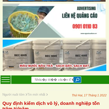
Người nuôi tôm
Tin mới nhất
Thứ Hai, 17 Tháng 1 2022
Quy định kiểm dịch vô lý, doanh nghiệp tốn
trăm tỷ/năm