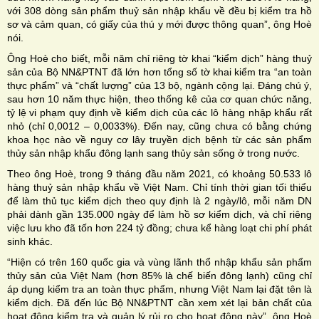
với 308 dòng sản phẩm thuỷ sản nhập khẩu về đều bị kiểm tra hồ
sơ và cảm quan, có giấy của thú y mới được thông quan”, ông Hoè
nói.
Ông Hoè cho biết, mỗi năm chỉ riêng tờ khai “kiểm dịch” hàng thuỷ
sản của Bộ NN&PTNT đã lớn hơn tổng số tờ khai kiểm tra “an toàn
thực phẩm” và “chất lượng” của 13 bộ, ngành cộng lại. Đáng chú ý,
sau hơn 10 năm thực hiện, theo thống kê của cơ quan chức năng,
tỷ lệ vi phạm quy định về kiểm dịch của các lô hàng nhập khẩu rất
nhỏ (chỉ 0,0012 – 0,0033%). Đến nay, cũng chưa có bằng chứng
khoa học nào về nguy cơ lây truyền dịch bệnh từ các sản phẩm
thủy sản nhập khẩu đông lạnh sang thủy sản sống ở trong nước.
Theo ông Hoè, trong 9 tháng đầu năm 2021, có khoảng 50.533 lô
hàng thuỷ sản nhập khẩu về Việt Nam. Chỉ tính thời gian tối thiểu
để làm thủ tục kiểm dịch theo quy định là 2 ngày/lô, mỗi năm DN
phải dành gần 135.000 ngày để làm hồ sơ kiểm dịch, và chỉ riêng
việc lưu kho đã tốn hơn 224 tỷ đồng; chưa kể hàng loạt chi phí phát
sinh khác.
“Hiện có trên 160 quốc gia và vùng lãnh thổ nhập khẩu sản phẩm
thủy sản của Việt Nam (hơn 85% là chế biến đông lạnh) cũng chỉ
áp dụng kiểm tra an toàn thực phẩm, nhưng Việt Nam lại đặt tên là
kiểm dịch. Đã đến lúc Bộ NN&PTNT cần xem xét lại bản chất của
hoạt động kiểm tra và quản lý rủi ro cho hoạt động này”, ông Hoè