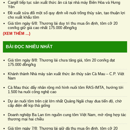
Cargill tiếp tục sản xuất thức ăn cá tại nhà máy Biên Hòa và Hưng
Yên
Đề xuất sửa đổi một số quy định về nuôi trồng thủy sản, tạo thuận lợi
cho xuất khẩu tôm
Giá tôm ngày 6/8: Thương lái duy trì thu mua ổn định, tôm cỡ 20
con/kg giữ giá cao nhất 175.000 đồng/kg
(XEM THÊM ...)
BÀI ĐỌC NHIỀU NHẤT
Giá tôm ngày 8/8: Thương lái chưa tăng giá, tôm 20 con/kg đạt
175.000 đồng/kg
Khánh thành Nhà máy sản xuất thức ăn thủy sản Cà Mau – C.P. Việt
Nam
Cà Mau thúc đẩy nhân rộng mô hình nuôi tôm RAS-IMTA, hướng tới
1.500 ha nuôi công nghệ cao
Dự án nuôi tôm trên cát lớn nhất Quảng Ngãi chạy đua tiến độ, chờ
cấp điện để kịp thả giống
Doanh nghiệp Ba Lan tìm nguồn cung tôm Việt Nam, mở rộng hợp tác
thương mại hai chiều
Giá tôm ngày 7/8: Thương lái giữ đà thu mua ổn định, tôm cỡ 20