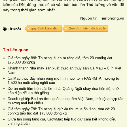
kiến của DN; đồng thời sẽ có văn bản báo lên Thủ tướng về vấn đề
này trong thời gian sớm nhất.
Nguồn tin: Tienphong.vn
quy định kiểm dịch
Quy định kiểm dịch vô lý
Từ khóa
Tin liên quan
Giá tôm ngày 8/8: Thương lái chưa tăng giá, tôm 20 con/kg đạt
175.000 đồng/kg
Khánh thành Nhà máy sản xuất thức ăn thủy sản Cà Mau – C.P. Việt
Nam
Cà Mau thúc đẩy nhân rộng mô hình nuôi tôm RAS-IMTA, hướng tới
1.500 ha nuôi công nghệ cao
Dự án nuôi tôm trên cát lớn nhất Quảng Ngãi chạy đua tiến độ, chờ
cấp điện để kịp thả giống
Doanh nghiệp Ba Lan tìm nguồn cung tôm Việt Nam, mở rộng hợp tác
thương mại hai chiều
Giá tôm ngày 7/8: Thương lái giữ đà thu mua ổn định, tôm cỡ 20
con/kg tiếp tục đạt 175.000 đồng/kg
Giữa làn sóng tăng giá, GrowMax tiếp tục giữ cam kết không điều
chỉnh giá bán