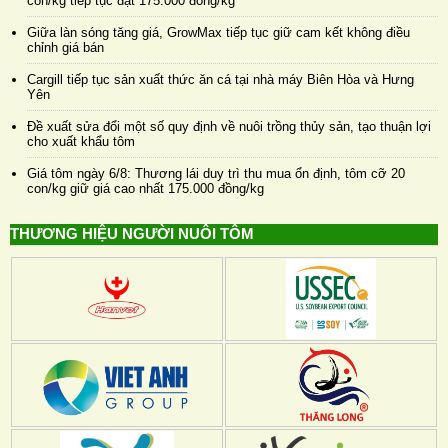
con/kg tiếp tục đạt 175.000 đồng/kg
Giữa làn sóng tăng giá, GrowMax tiếp tục giữ cam kết không điều
chỉnh giá bán
Cargill tiếp tục sản xuất thức ăn cá tại nhà máy Biên Hòa và Hưng
Yên
Đề xuất sửa đổi một số quy định về nuôi trồng thủy sản, tạo thuận lợi
cho xuất khẩu tôm
Giá tôm ngày 6/8: Thương lái duy trì thu mua ổn định, tôm cỡ 20
con/kg giữ giá cao nhất 175.000 đồng/kg
THƯƠNG HIỆU NGƯỜI NUÔI TÔM