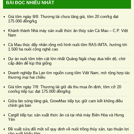
BÀI ĐỌC NHIỀU NHẤT
Giá tôm ngày 8/8: Thương lái chưa tăng giá, tôm 20 con/kg đạt
175.000 đồng/kg
Khánh thành Nhà máy sản xuất thức ăn thủy sản Cà Mau – C.P. Việt
Nam
Cà Mau thúc đẩy nhân rộng mô hình nuôi tôm RAS-IMTA, hướng tới
1.500 ha nuôi công nghệ cao
Dự án nuôi tôm trên cát lớn nhất Quảng Ngãi chạy đua tiến độ, chờ
cấp điện để kịp thả giống
Doanh nghiệp Ba Lan tìm nguồn cung tôm Việt Nam, mở rộng hợp tác
thương mại hai chiều
Giá tôm ngày 7/8: Thương lái giữ đà thu mua ổn định, tôm cỡ 20
con/kg tiếp tục đạt 175.000 đồng/kg
Giữa làn sóng tăng giá, GrowMax tiếp tục giữ cam kết không điều
chỉnh giá bán
Cargill tiếp tục sản xuất thức ăn cá tại nhà máy Biên Hòa và Hưng
Yên
Đề xuất sửa đổi một số quy định về nuôi trồng thủy sản, tạo thuận lợi
cho xuất khẩu tôm