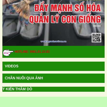
HOTLINE: 0901.01.10.83
HOTLINE: 0901.01.10.83
VIDEOS
CHĂN NUÔI QUA ẢNH
Ý KIẾN THĂM DÒ