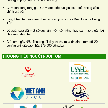
con/kg tiếp tục đạt 175.000 đồng/kg
Giữa làn sóng tăng giá, GrowMax tiếp tục giữ cam kết không điều
chỉnh giá bán
Cargill tiếp tục sản xuất thức ăn cá tại nhà máy Biên Hòa và Hưng
Yên
Đề xuất sửa đổi một số quy định về nuôi trồng thủy sản, tạo thuận lợi
cho xuất khẩu tôm
Giá tôm ngày 6/8: Thương lái duy trì thu mua ổn định, tôm cỡ 20
con/kg giữ giá cao nhất 175.000 đồng/kg
THƯƠNG HIỆU NGƯỜI NUÔI TÔM