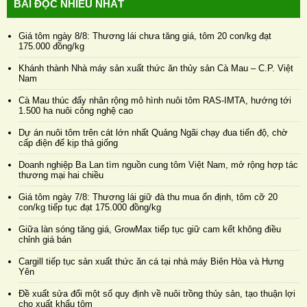
BÀI ĐỌC NHIỀU NHẤT
Giá tôm ngày 8/8: Thương lái chưa tăng giá, tôm 20 con/kg đạt
175.000 đồng/kg
Khánh thành Nhà máy sản xuất thức ăn thủy sản Cà Mau – C.P. Việt
Nam
Cà Mau thúc đẩy nhân rộng mô hình nuôi tôm RAS-IMTA, hướng tới
1.500 ha nuôi công nghệ cao
Dự án nuôi tôm trên cát lớn nhất Quảng Ngãi chạy đua tiến độ, chờ
cấp điện để kịp thả giống
Doanh nghiệp Ba Lan tìm nguồn cung tôm Việt Nam, mở rộng hợp tác
thương mại hai chiều
Giá tôm ngày 7/8: Thương lái giữ đà thu mua ổn định, tôm cỡ 20
con/kg tiếp tục đạt 175.000 đồng/kg
Giữa làn sóng tăng giá, GrowMax tiếp tục giữ cam kết không điều
chỉnh giá bán
Cargill tiếp tục sản xuất thức ăn cá tại nhà máy Biên Hòa và Hưng
Yên
Đề xuất sửa đổi một số quy định về nuôi trồng thủy sản, tạo thuận lợi
cho xuất khẩu tôm