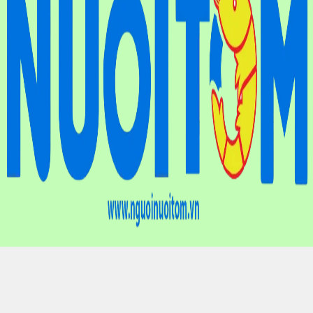
Điện thoại
: (024) 6659.7733
Hotline
: 0901.01.10.83
Email
: nguoinuoitomvn@gmail.com
Địa chỉ
: Tầng 9, Tòa nhà Liên hiệp các Hội Khoa học và Kỹ