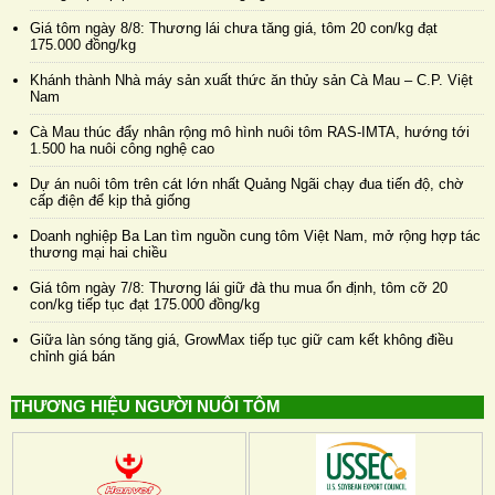
Giá tôm ngày 8/8: Thương lái chưa tăng giá, tôm 20 con/kg đạt
175.000 đồng/kg
Khánh thành Nhà máy sản xuất thức ăn thủy sản Cà Mau – C.P. Việt
Nam
Cà Mau thúc đẩy nhân rộng mô hình nuôi tôm RAS-IMTA, hướng tới
1.500 ha nuôi công nghệ cao
Dự án nuôi tôm trên cát lớn nhất Quảng Ngãi chạy đua tiến độ, chờ
cấp điện để kịp thả giống
Doanh nghiệp Ba Lan tìm nguồn cung tôm Việt Nam, mở rộng hợp tác
thương mại hai chiều
Giá tôm ngày 7/8: Thương lái giữ đà thu mua ổn định, tôm cỡ 20
con/kg tiếp tục đạt 175.000 đồng/kg
Giữa làn sóng tăng giá, GrowMax tiếp tục giữ cam kết không điều
chỉnh giá bán
THƯƠNG HIỆU NGƯỜI NUÔI TÔM