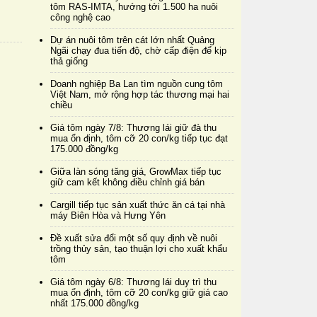
tôm RAS-IMTA, hướng tới 1.500 ha nuôi
công nghệ cao
Dự án nuôi tôm trên cát lớn nhất Quảng
Ngãi chạy đua tiến độ, chờ cấp điện để kịp
thả giống
Doanh nghiệp Ba Lan tìm nguồn cung tôm
Việt Nam, mở rộng hợp tác thương mại hai
chiều
Giá tôm ngày 7/8: Thương lái giữ đà thu
mua ổn định, tôm cỡ 20 con/kg tiếp tục đạt
175.000 đồng/kg
Giữa làn sóng tăng giá, GrowMax tiếp tục
giữ cam kết không điều chỉnh giá bán
Cargill tiếp tục sản xuất thức ăn cá tại nhà
máy Biên Hòa và Hưng Yên
Đề xuất sửa đổi một số quy định về nuôi
trồng thủy sản, tạo thuận lợi cho xuất khẩu
tôm
Giá tôm ngày 6/8: Thương lái duy trì thu
mua ổn định, tôm cỡ 20 con/kg giữ giá cao
nhất 175.000 đồng/kg