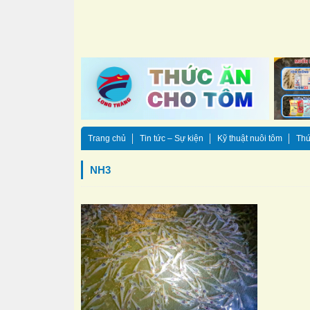
Trang chủ
Tin tức – Sự kiện
Kỹ thuật nuôi tôm
Thứ
NH3