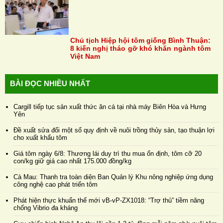
Chủ tịch Hiệp hội tôm giống Bình Thuận:
8 kiến nghị tháo gỡ khó khăn ngành tôm
Việt Nam
BÀI ĐỌC NHIỀU NHẤT
Cargill tiếp tục sản xuất thức ăn cá tại nhà máy Biên Hòa và Hưng
Yên
Đề xuất sửa đổi một số quy định về nuôi trồng thủy sản, tạo thuận lợi
cho xuất khẩu tôm
Giá tôm ngày 6/8: Thương lái duy trì thu mua ổn định, tôm cỡ 20
con/kg giữ giá cao nhất 175.000 đồng/kg
Cà Mau: Thanh tra toàn diện Ban Quản lý Khu nông nghiệp ứng dụng
công nghệ cao phát triển tôm
Phát hiện thực khuẩn thể mới vB-vP-ZX1018: “Trợ thủ” tiềm năng
chống Vibrio đa kháng