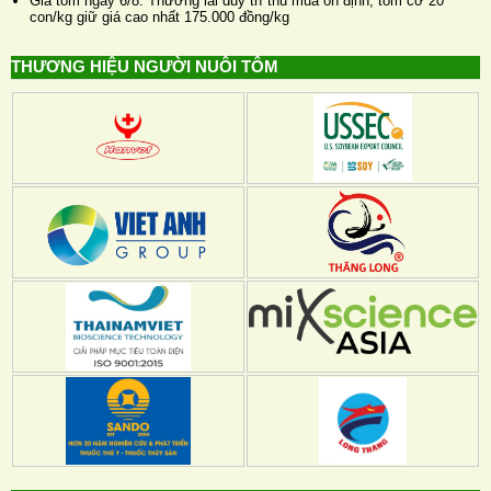
Giá tôm ngày 6/8: Thương lái duy trì thu mua ổn định, tôm cỡ 20
con/kg giữ giá cao nhất 175.000 đồng/kg
THƯƠNG HIỆU NGƯỜI NUÔI TÔM