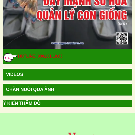
HOTLINE: 0901.01.10.83
VIDEOS
CHĂN NUÔI QUA ẢNH
Ý KIẾN THĂM DÒ