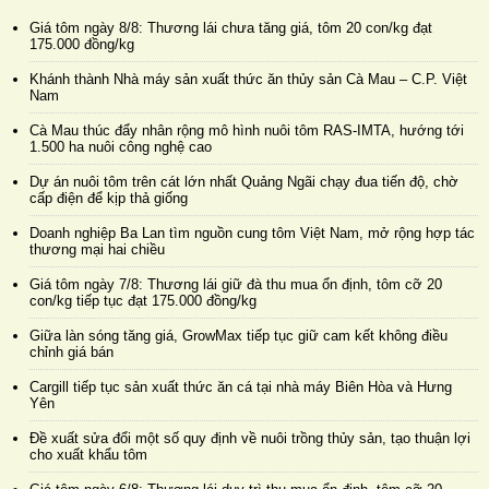
Giá tôm ngày 8/8: Thương lái chưa tăng giá, tôm 20 con/kg đạt
175.000 đồng/kg
Khánh thành Nhà máy sản xuất thức ăn thủy sản Cà Mau – C.P. Việt
Nam
Cà Mau thúc đẩy nhân rộng mô hình nuôi tôm RAS-IMTA, hướng tới
1.500 ha nuôi công nghệ cao
Dự án nuôi tôm trên cát lớn nhất Quảng Ngãi chạy đua tiến độ, chờ
cấp điện để kịp thả giống
Doanh nghiệp Ba Lan tìm nguồn cung tôm Việt Nam, mở rộng hợp tác
thương mại hai chiều
Giá tôm ngày 7/8: Thương lái giữ đà thu mua ổn định, tôm cỡ 20
con/kg tiếp tục đạt 175.000 đồng/kg
Giữa làn sóng tăng giá, GrowMax tiếp tục giữ cam kết không điều
chỉnh giá bán
Cargill tiếp tục sản xuất thức ăn cá tại nhà máy Biên Hòa và Hưng
Yên
Đề xuất sửa đổi một số quy định về nuôi trồng thủy sản, tạo thuận lợi
cho xuất khẩu tôm