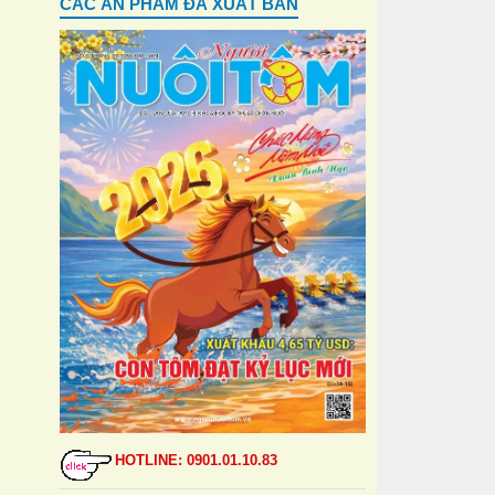
CÁC ẤN PHẨM ĐÃ XUẤT BẢN
HOTLINE: 0901.01.10.83
HOTLINE: 0901.01.10.83