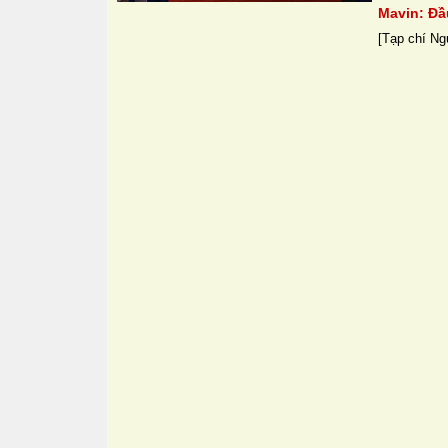
Mavin: Đầ
[Tạp chí Ngư