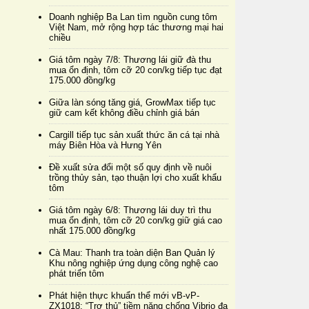
Doanh nghiệp Ba Lan tìm nguồn cung tôm
Việt Nam, mở rộng hợp tác thương mại hai
chiều
Giá tôm ngày 7/8: Thương lái giữ đà thu
mua ổn định, tôm cỡ 20 con/kg tiếp tục đạt
175.000 đồng/kg
Giữa làn sóng tăng giá, GrowMax tiếp tục
giữ cam kết không điều chỉnh giá bán
Cargill tiếp tục sản xuất thức ăn cá tại nhà
máy Biên Hòa và Hưng Yên
Đề xuất sửa đổi một số quy định về nuôi
trồng thủy sản, tạo thuận lợi cho xuất khẩu
tôm
Giá tôm ngày 6/8: Thương lái duy trì thu
mua ổn định, tôm cỡ 20 con/kg giữ giá cao
nhất 175.000 đồng/kg
Cà Mau: Thanh tra toàn diện Ban Quản lý
Khu nông nghiệp ứng dụng công nghệ cao
phát triển tôm
Phát hiện thực khuẩn thể mới vB-vP-
ZX1018: “Trợ thủ” tiềm năng chống Vibrio đa