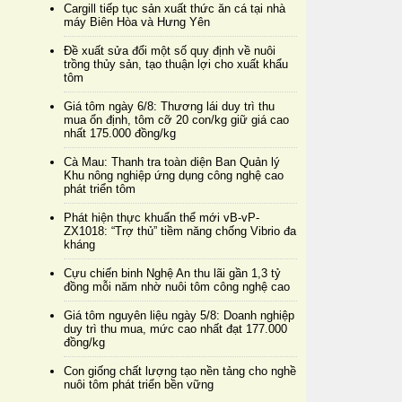
Cargill tiếp tục sản xuất thức ăn cá tại nhà
máy Biên Hòa và Hưng Yên
Đề xuất sửa đổi một số quy định về nuôi
trồng thủy sản, tạo thuận lợi cho xuất khẩu
tôm
Giá tôm ngày 6/8: Thương lái duy trì thu
mua ổn định, tôm cỡ 20 con/kg giữ giá cao
nhất 175.000 đồng/kg
Cà Mau: Thanh tra toàn diện Ban Quản lý
Khu nông nghiệp ứng dụng công nghệ cao
phát triển tôm
Phát hiện thực khuẩn thể mới vB-vP-
ZX1018: “Trợ thủ” tiềm năng chống Vibrio đa
kháng
Cựu chiến binh Nghệ An thu lãi gần 1,3 tỷ
đồng mỗi năm nhờ nuôi tôm công nghệ cao
Giá tôm nguyên liệu ngày 5/8: Doanh nghiệp
duy trì thu mua, mức cao nhất đạt 177.000
đồng/kg
Con giống chất lượng tạo nền tảng cho nghề
nuôi tôm phát triển bền vững