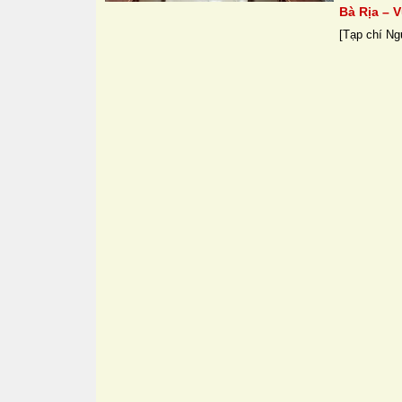
Bà Rịa – 
[Tạp chí Ng