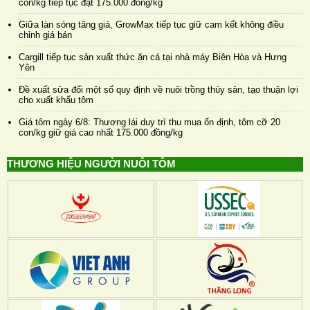
con/kg tiếp tục đạt 175.000 đồng/kg
Giữa làn sóng tăng giá, GrowMax tiếp tục giữ cam kết không điều
chỉnh giá bán
Cargill tiếp tục sản xuất thức ăn cá tại nhà máy Biên Hòa và Hưng
Yên
Đề xuất sửa đổi một số quy định về nuôi trồng thủy sản, tạo thuận lợi
cho xuất khẩu tôm
Giá tôm ngày 6/8: Thương lái duy trì thu mua ổn định, tôm cỡ 20
con/kg giữ giá cao nhất 175.000 đồng/kg
THƯƠNG HIỆU NGƯỜI NUÔI TÔM