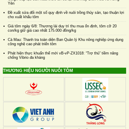
Yên
Đề xuất sửa đổi một số quy định về nuôi trồng thủy sản, tạo thuận lợi
cho xuất khẩu tôm
Giá tôm ngày 6/8: Thương lái duy trì thu mua ổn định, tôm cỡ 20
con/kg giữ giá cao nhất 175.000 đồng/kg
Cà Mau: Thanh tra toàn diện Ban Quản lý Khu nông nghiệp ứng dụng
công nghệ cao phát triển tôm
Phát hiện thực khuẩn thể mới vB-vP-ZX1018: “Trợ thủ” tiềm năng
chống Vibrio đa kháng
THƯƠNG HIỆU NGƯỜI NUÔI TÔM