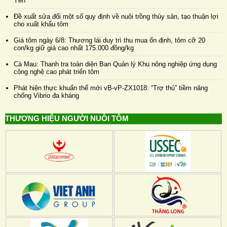
Yên
Đề xuất sửa đổi một số quy định về nuôi trồng thủy sản, tạo thuận lợi
cho xuất khẩu tôm
Giá tôm ngày 6/8: Thương lái duy trì thu mua ổn định, tôm cỡ 20
con/kg giữ giá cao nhất 175.000 đồng/kg
Cà Mau: Thanh tra toàn diện Ban Quản lý Khu nông nghiệp ứng dụng
công nghệ cao phát triển tôm
Phát hiện thực khuẩn thể mới vB-vP-ZX1018: “Trợ thủ” tiềm năng
chống Vibrio đa kháng
THƯƠNG HIỆU NGƯỜI NUÔI TÔM