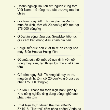
Doanh nghiệp Ba Lan tìm nguồn cung tôm
Việt Nam, mở rộng hợp tác thương mại hai
chiều
Giá tôm ngày 7/8: Thương lái giữ đà thu
mua ổn định, tôm cỡ 20 con/kg tiếp tục đạt
175.000 đồng/kg
Giữa làn sóng tăng giá, GrowMax tiếp tục
giữ cam kết không điều chỉnh giá bán
Cargill tiếp tục sản xuất thức ăn cá tại nhà
máy Biên Hòa và Hưng Yên
Đề xuất sửa đổi một số quy định về nuôi
trồng thủy sản, tạo thuận lợi cho xuất khẩu
tôm
Giá tôm ngày 6/8: Thương lái duy trì thu
mua ổn định, tôm cỡ 20 con/kg giữ giá cao
nhất 175.000 đồng/kg
Cà Mau: Thanh tra toàn diện Ban Quản lý
Khu nông nghiệp ứng dụng công nghệ cao
phát triển tôm
Phát hiện thực khuẩn thể mới vB-vP-
ZX1018: “Trợ thủ” tiềm năng chống Vibrio đa