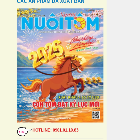
CÁC ẤN PHẨM ĐÃ XUẤT BẢN
HOTLINE: 0901.01.10.83