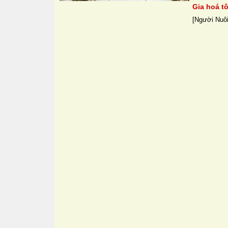
Gia hoá t
[Người Nuôi