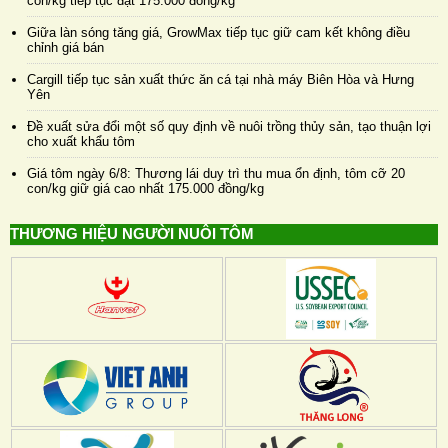
con/kg tiếp tục đạt 175.000 đồng/kg
Giữa làn sóng tăng giá, GrowMax tiếp tục giữ cam kết không điều
chỉnh giá bán
Cargill tiếp tục sản xuất thức ăn cá tại nhà máy Biên Hòa và Hưng
Yên
Đề xuất sửa đổi một số quy định về nuôi trồng thủy sản, tạo thuận lợi
cho xuất khẩu tôm
Giá tôm ngày 6/8: Thương lái duy trì thu mua ổn định, tôm cỡ 20
con/kg giữ giá cao nhất 175.000 đồng/kg
THƯƠNG HIỆU NGƯỜI NUÔI TÔM