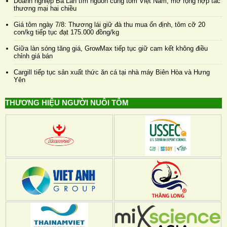
Doanh nghiệp Ba Lan tìm nguồn cung tôm Việt Nam, mở rộng hợp tác
thương mại hai chiều
Giá tôm ngày 7/8: Thương lái giữ đà thu mua ổn định, tôm cỡ 20
con/kg tiếp tục đạt 175.000 đồng/kg
Giữa làn sóng tăng giá, GrowMax tiếp tục giữ cam kết không điều
chỉnh giá bán
Cargill tiếp tục sản xuất thức ăn cá tại nhà máy Biên Hòa và Hưng
Yên
THƯƠNG HIỆU NGƯỜI NUÔI TÔM