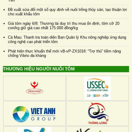
Yên
Đề xuất sửa đổi một số quy định về nuôi trồng thủy sản, tạo thuận lợi
cho xuất khẩu tôm
Giá tôm ngày 6/8: Thương lái duy trì thu mua ổn định, tôm cỡ 20
con/kg giữ giá cao nhất 175.000 đồng/kg
Cà Mau: Thanh tra toàn diện Ban Quản lý Khu nông nghiệp ứng dụng
công nghệ cao phát triển tôm
Phát hiện thực khuẩn thể mới vB-vP-ZX1018: “Trợ thủ” tiềm năng
chống Vibrio đa kháng
THƯƠNG HIỆU NGƯỜI NUÔI TÔM