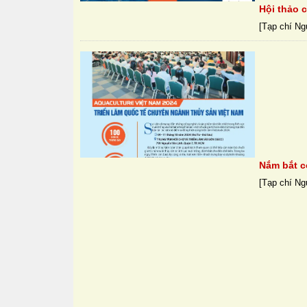
Hội thảo 
[Tạp chí Ng
Nắm bắt c
[Tạp chí Ng