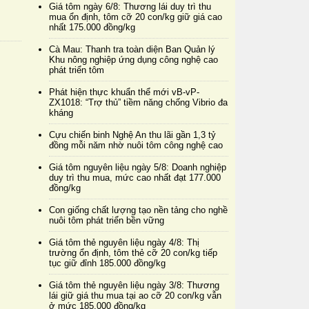
Giá tôm ngày 6/8: Thương lái duy trì thu
mua ổn định, tôm cỡ 20 con/kg giữ giá cao
nhất 175.000 đồng/kg
Cà Mau: Thanh tra toàn diện Ban Quản lý
Khu nông nghiệp ứng dụng công nghệ cao
phát triển tôm
Phát hiện thực khuẩn thể mới vB-vP-
ZX1018: “Trợ thủ” tiềm năng chống Vibrio đa
kháng
Cựu chiến binh Nghệ An thu lãi gần 1,3 tỷ
đồng mỗi năm nhờ nuôi tôm công nghệ cao
Giá tôm nguyên liệu ngày 5/8: Doanh nghiệp
duy trì thu mua, mức cao nhất đạt 177.000
đồng/kg
Con giống chất lượng tạo nền tảng cho nghề
nuôi tôm phát triển bền vững
Giá tôm thẻ nguyên liệu ngày 4/8: Thị
trường ổn định, tôm thẻ cỡ 20 con/kg tiếp
tục giữ đỉnh 185.000 đồng/kg
Giá tôm thẻ nguyên liệu ngày 3/8: Thương
lái giữ giá thu mua tại ao cỡ 20 con/kg vẫn
ở mức 185.000 đồng/kg