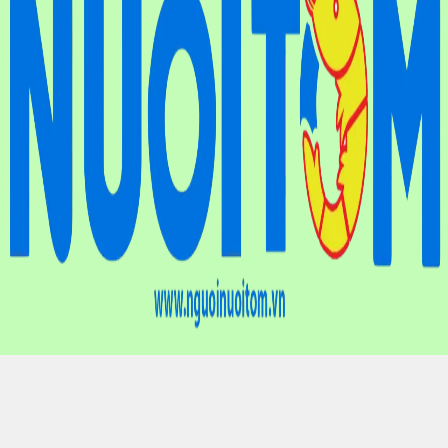
Điện thoại
: (024) 6659.7733
Hotline
: 0901.01.10.83
Email
: nguoinuoitomvn@gmail.com
Địa chỉ
: Tầng 9, Tòa nhà Liên hiệp các Hội Khoa học và Kỹ