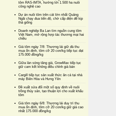
tôm RAS-IMTA, hướng tới 1.500 ha nuôi
công nghệ cao
Dự án nuôi tôm trên cát lớn nhất Quảng
Ngãi chạy đua tiến độ, chờ cấp điện để kịp
thả giống
Doanh nghiệp Ba Lan tìm nguồn cung tôm
Việt Nam, mở rộng hợp tác thương mại hai
chiều
Giá tôm ngày 7/8: Thương lái giữ đà thu
mua ổn định, tôm cỡ 20 con/kg tiếp tục đạt
175.000 đồng/kg
Giữa làn sóng tăng giá, GrowMax tiếp tục
giữ cam kết không điều chỉnh giá bán
Cargill tiếp tục sản xuất thức ăn cá tại nhà
máy Biên Hòa và Hưng Yên
Đề xuất sửa đổi một số quy định về nuôi
trồng thủy sản, tạo thuận lợi cho xuất khẩu
tôm
Giá tôm ngày 6/8: Thương lái duy trì thu
mua ổn định, tôm cỡ 20 con/kg giữ giá cao
nhất 175.000 đồng/kg