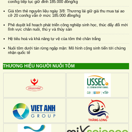
con/kg tiếp tục giữ đỉnh 185.000 đồng/kg
Giá tôm thẻ nguyên liệu ngày 3/8: Thương lái giữ giá thu mua tại ao
cỡ 20 con/kg vẫn ở mức 185.000 đồng/kg
Phê duyệt kế hoạch phát triển công nghiệp sinh học, thúc đẩy đổi mới
lĩnh vực chăn nuôi, thú y và thủy sản
Hệ tiêu hoá và khả năng tự vệ của tôm thẻ chân trắng
Nuôi tôm dưới tán rừng ngập mặn: Mô hình cộng sinh tiến tới chứng
nhận quốc tế
THƯƠNG HIỆU NGƯỜI NUÔI TÔM