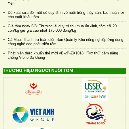
Yên
Đề xuất sửa đổi một số quy định về nuôi trồng thủy sản, tạo thuận lợi
cho xuất khẩu tôm
Giá tôm ngày 6/8: Thương lái duy trì thu mua ổn định, tôm cỡ 20
con/kg giữ giá cao nhất 175.000 đồng/kg
Cà Mau: Thanh tra toàn diện Ban Quản lý Khu nông nghiệp ứng dụng
công nghệ cao phát triển tôm
Phát hiện thực khuẩn thể mới vB-vP-ZX1018: “Trợ thủ” tiềm năng
chống Vibrio đa kháng
THƯƠNG HIỆU NGƯỜI NUÔI TÔM