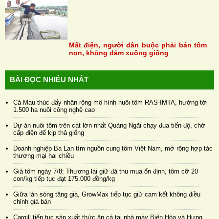
Mất điện, người dân buộc phải bán tôm
non, không dám xuống giống
BÀI ĐỌC NHIỀU NHẤT
Cà Mau thúc đẩy nhân rộng mô hình nuôi tôm RAS-IMTA, hướng tới
1.500 ha nuôi công nghệ cao
Dự án nuôi tôm trên cát lớn nhất Quảng Ngãi chạy đua tiến độ, chờ
cấp điện để kịp thả giống
Doanh nghiệp Ba Lan tìm nguồn cung tôm Việt Nam, mở rộng hợp tác
thương mại hai chiều
Giá tôm ngày 7/8: Thương lái giữ đà thu mua ổn định, tôm cỡ 20
con/kg tiếp tục đạt 175.000 đồng/kg
Giữa làn sóng tăng giá, GrowMax tiếp tục giữ cam kết không điều
chỉnh giá bán
Cargill tiếp tục sản xuất thức ăn cá tại nhà máy Biên Hòa và Hưng