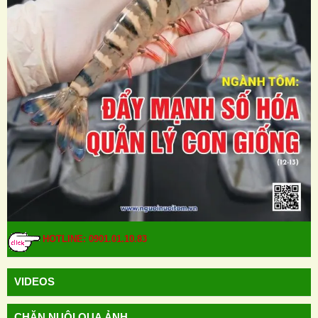
HOTLINE: 0901.01.10.83
HOTLINE: 0901.01.10.83
VIDEOS
CHĂN NUÔI QUA ẢNH