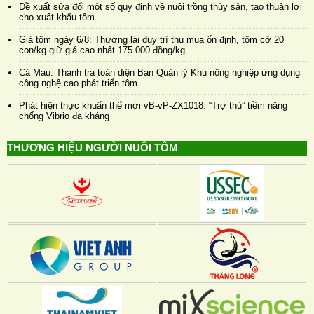
Đề xuất sửa đổi một số quy định về nuôi trồng thủy sản, tạo thuận lợi
cho xuất khẩu tôm
Giá tôm ngày 6/8: Thương lái duy trì thu mua ổn định, tôm cỡ 20
con/kg giữ giá cao nhất 175.000 đồng/kg
Cà Mau: Thanh tra toàn diện Ban Quản lý Khu nông nghiệp ứng dụng
công nghệ cao phát triển tôm
Phát hiện thực khuẩn thể mới vB-vP-ZX1018: “Trợ thủ” tiềm năng
chống Vibrio đa kháng
THƯƠNG HIỆU NGƯỜI NUÔI TÔM