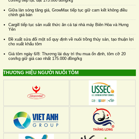
con/kg tiếp tục đạt 175.000 đồng/kg
Giữa làn sóng tăng giá, GrowMax tiếp tục giữ cam kết không điều
chỉnh giá bán
Cargill tiếp tục sản xuất thức ăn cá tại nhà máy Biên Hòa và Hưng
Yên
Đề xuất sửa đổi một số quy định về nuôi trồng thủy sản, tạo thuận lợi
cho xuất khẩu tôm
Giá tôm ngày 6/8: Thương lái duy trì thu mua ổn định, tôm cỡ 20
con/kg giữ giá cao nhất 175.000 đồng/kg
THƯƠNG HIỆU NGƯỜI NUÔI TÔM