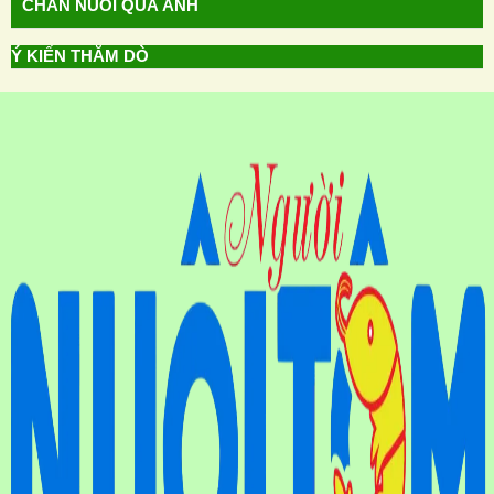
CHĂN NUÔI QUA ẢNH
Ý KIẾN THĂM DÒ