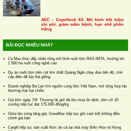
AEC – Copeflock 63: Mô hình tiết kiệm
chi phí, giảm mầm bệnh, hạn chế phân
trắng
BÀI ĐỌC NHIỀU NHẤT
Cà Mau thúc đẩy nhân rộng mô hình nuôi tôm RAS-IMTA, hướng tới
1.500 ha nuôi công nghệ cao
Dự án nuôi tôm trên cát lớn nhất Quảng Ngãi chạy đua tiến độ, chờ
cấp điện để kịp thả giống
Doanh nghiệp Ba Lan tìm nguồn cung tôm Việt Nam, mở rộng hợp tác
thương mại hai chiều
Giá tôm ngày 7/8: Thương lái giữ đà thu mua ổn định, tôm cỡ 20
con/kg tiếp tục đạt 175.000 đồng/kg
Giữa làn sóng tăng giá, GrowMax tiếp tục giữ cam kết không điều
chỉnh giá bán
Cargill tiếp tục sản xuất thức ăn cá tại nhà máy Biên Hòa và Hưng