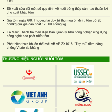
Yên
Đề xuất sửa đổi một số quy định về nuôi trồng thủy sản, tạo thuận lợi
cho xuất khẩu tôm
Giá tôm ngày 6/8: Thương lái duy trì thu mua ổn định, tôm cỡ 20
con/kg giữ giá cao nhất 175.000 đồng/kg
Cà Mau: Thanh tra toàn diện Ban Quản lý Khu nông nghiệp ứng dụng
công nghệ cao phát triển tôm
Phát hiện thực khuẩn thể mới vB-vP-ZX1018: “Trợ thủ” tiềm năng
chống Vibrio đa kháng
THƯƠNG HIỆU NGƯỜI NUÔI TÔM