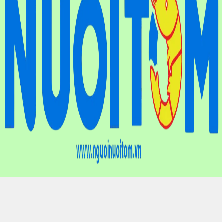
Điện thoại
: (024) 6659.7733
Hotline
: 0901.01.10.83
Email
: nguoinuoitomvn@gmail.com
Địa chỉ
: Tầng 9, Tòa nhà Liên hiệp các Hội Khoa học và Kỹ