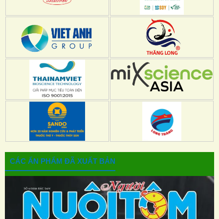
CÁC ẤN PHẨM ĐÃ XUẤT BẢN