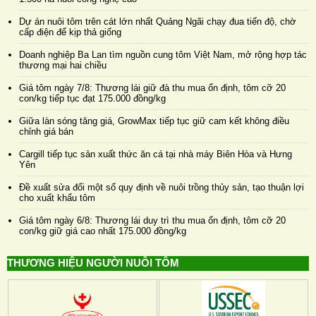
Dự án nuôi tôm trên cát lớn nhất Quảng Ngãi chạy đua tiến độ, chờ
cấp điện để kịp thả giống
Doanh nghiệp Ba Lan tìm nguồn cung tôm Việt Nam, mở rộng hợp tác
thương mại hai chiều
Giá tôm ngày 7/8: Thương lái giữ đà thu mua ổn định, tôm cỡ 20
con/kg tiếp tục đạt 175.000 đồng/kg
Giữa làn sóng tăng giá, GrowMax tiếp tục giữ cam kết không điều
chỉnh giá bán
Cargill tiếp tục sản xuất thức ăn cá tại nhà máy Biên Hòa và Hưng
Yên
Đề xuất sửa đổi một số quy định về nuôi trồng thủy sản, tạo thuận lợi
cho xuất khẩu tôm
Giá tôm ngày 6/8: Thương lái duy trì thu mua ổn định, tôm cỡ 20
con/kg giữ giá cao nhất 175.000 đồng/kg
THƯƠNG HIỆU NGƯỜI NUÔI TÔM