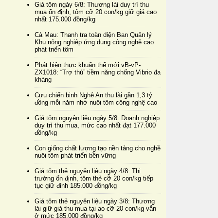
Giá tôm ngày 6/8: Thương lái duy trì thu
mua ổn định, tôm cỡ 20 con/kg giữ giá cao
nhất 175.000 đồng/kg
Cà Mau: Thanh tra toàn diện Ban Quản lý
Khu nông nghiệp ứng dụng công nghệ cao
phát triển tôm
Phát hiện thực khuẩn thể mới vB-vP-
ZX1018: “Trợ thủ” tiềm năng chống Vibrio đa
kháng
Cựu chiến binh Nghệ An thu lãi gần 1,3 tỷ
đồng mỗi năm nhờ nuôi tôm công nghệ cao
Giá tôm nguyên liệu ngày 5/8: Doanh nghiệp
duy trì thu mua, mức cao nhất đạt 177.000
đồng/kg
Con giống chất lượng tạo nền tảng cho nghề
nuôi tôm phát triển bền vững
Giá tôm thẻ nguyên liệu ngày 4/8: Thị
trường ổn định, tôm thẻ cỡ 20 con/kg tiếp
tục giữ đỉnh 185.000 đồng/kg
Giá tôm thẻ nguyên liệu ngày 3/8: Thương
lái giữ giá thu mua tại ao cỡ 20 con/kg vẫn
ở mức 185.000 đồng/kg