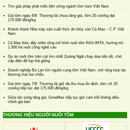
Tìm giải pháp phát triển bền vững ngành tôm hùm Việt Nam
Giá tôm ngày 8/8: Thương lái chưa tăng giá, tôm 20 con/kg đạt
175.000 đồng/kg
Khánh thành Nhà máy sản xuất thức ăn thủy sản Cà Mau – C.P. Việt
Nam
Cà Mau thúc đẩy nhân rộng mô hình nuôi tôm RAS-IMTA, hướng tới
1.500 ha nuôi công nghệ cao
Dự án nuôi tôm trên cát lớn nhất Quảng Ngãi chạy đua tiến độ, chờ
cấp điện để kịp thả giống
Doanh nghiệp Ba Lan tìm nguồn cung tôm Việt Nam, mở rộng hợp tác
thương mại hai chiều
Giá tôm ngày 7/8: Thương lái giữ đà thu mua ổn định, tôm cỡ 20
con/kg tiếp tục đạt 175.000 đồng/kg
Giữa làn sóng tăng giá, GrowMax tiếp tục giữ cam kết không điều
chỉnh giá bán
THƯƠNG HIỆU NGƯỜI NUÔI TÔM