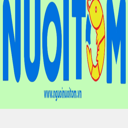
Điện thoại
: (024) 6659.7733
Hotline
: 0901.01.10.83
Email
: nguoinuoitomvn@gmail.com