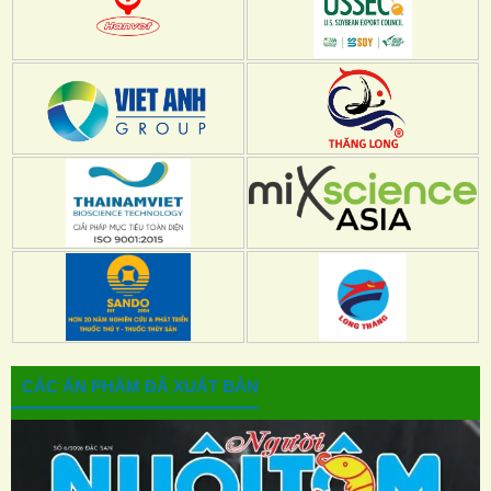
CÁC ẤN PHẨM ĐÃ XUẤT BẢN