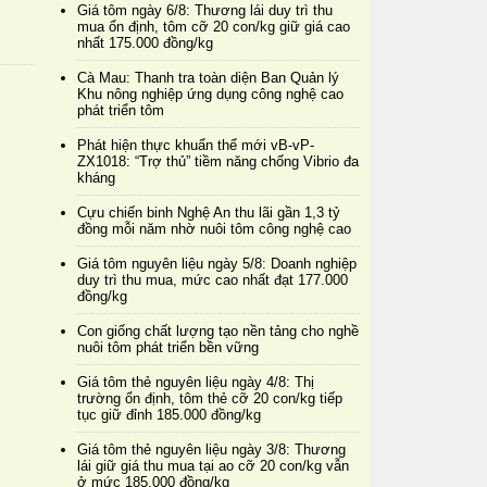
Giá tôm ngày 6/8: Thương lái duy trì thu
mua ổn định, tôm cỡ 20 con/kg giữ giá cao
nhất 175.000 đồng/kg
Cà Mau: Thanh tra toàn diện Ban Quản lý
Khu nông nghiệp ứng dụng công nghệ cao
phát triển tôm
Phát hiện thực khuẩn thể mới vB-vP-
ZX1018: “Trợ thủ” tiềm năng chống Vibrio đa
kháng
Cựu chiến binh Nghệ An thu lãi gần 1,3 tỷ
đồng mỗi năm nhờ nuôi tôm công nghệ cao
Giá tôm nguyên liệu ngày 5/8: Doanh nghiệp
duy trì thu mua, mức cao nhất đạt 177.000
đồng/kg
Con giống chất lượng tạo nền tảng cho nghề
nuôi tôm phát triển bền vững
Giá tôm thẻ nguyên liệu ngày 4/8: Thị
trường ổn định, tôm thẻ cỡ 20 con/kg tiếp
tục giữ đỉnh 185.000 đồng/kg
Giá tôm thẻ nguyên liệu ngày 3/8: Thương
lái giữ giá thu mua tại ao cỡ 20 con/kg vẫn
ở mức 185.000 đồng/kg