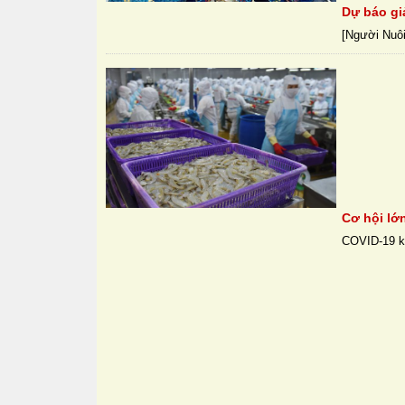
Dự báo gi
[Người Nuôi
Cơ hội lớ
COVID-19 ké